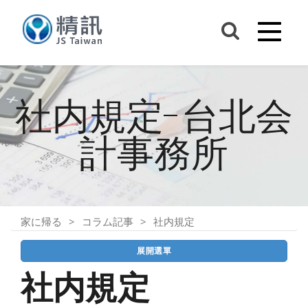
社内規定-台北会
計事務所
家に帰る
コラム記事
社内規定
展開選單
社内規定