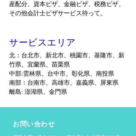
産配分、資本ビザ、金融ビザ、税務ビザ、
その他会計士ビザサービス待って。
サービスエリア
北：
台北市
、
新北市
、
桃園市
、基隆市、新
竹県、宜蘭県、苗栗県
中部:
雲林県
、
台中市
、
彰化県
、南投県
南部：
台南市
、高雄市、嘉義県、屏東県
離島: 澎湖県
、金門県
お問い合わせ