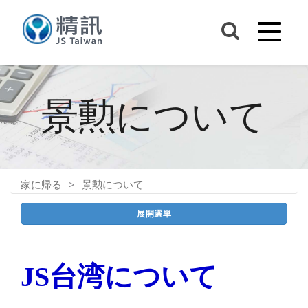
景勲について
家に帰る
景勲について
展開選單
JS台湾について