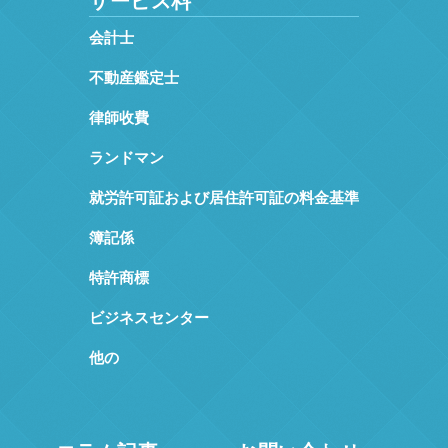
サービス料
会計士
不動産鑑定士
律師收費
ランドマン
就労許可証および居住許可証の料金基準
簿記係
特許商標
ビジネスセンター
他の