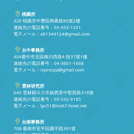
桃園所
320 桃園市中壢區興農路80號2樓
連絡先の電話番号：03-433-1251
電子メール：
a91344124@gmail.com
台中事務所
404臺中市北區柳川西路4 段37號1樓
連絡先の電話番号：04-3601-1668
電子メール：
ivprocpa@gmail.com
雲林研究所
640 雲林縣斗六市鎮西里中堅西路318號
連絡先の電話番号：05-532-9185
電子メール：
lpc51@ms67.hinet.net
台南事務所
708 臺南市安平區國平路391號