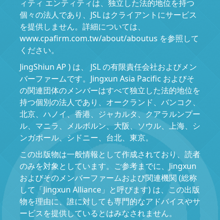
ィティ エンティティは、独立した法的地位を持つ
個々の法人であり、JSL はクライアントにサービス
を提供しません。詳細については、
www.cpafirm.com.tw/about/aboutus を参照して
ください。
JingShiun AP ) は、 JSL の有限責任会社およびメン
バーファームです。Jingxun Asia Pacific およびそ
の関連団体のメンバーはすべて独立した法的地位を
持つ個別の法人であり、オークランド、バンコク、
北京、ハノイ、香港、ジャカルタ、クアラルンプー
ル、マニラ、メルボルン、大阪、ソウル、上海、シ
ンガポール、シドニー、台北、東京。
この出版物は一般情報として作成されており、読者
のみを対象としています。ご参考までに、Jingxun
およびそのメンバーファームおよび関連機関 (総称
して「Jingxun Alliance」と呼びます) は、この出版
物を理由に、誰に対しても専門的なアドバイスやサ
ービスを提供しているとはみなされません。