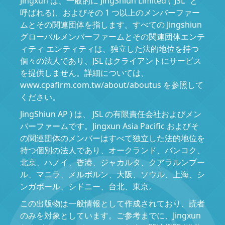
Jingxun は、一般的に JingShiun Limited ("JSL" と
呼ばれる)、およびその 1 つ以上のメンバーファー
ムとその関連団体を指します。すべての Jingshiun
グローバルメンバーファームとその関連団体エンテ
ィティ エンティティは、独立した法的地位を持つ
個々の法人であり、JSL はクライアントにサービス
を提供しません。詳細については、
www.cpafirm.com.tw/about/aboutus を参照して
ください。
JingShiun AP ) は、 JSL の有限責任会社およびメン
バーファームです。Jingxun Asia Pacific およびそ
の関連団体のメンバーはすべて独立した法的地位を
持つ個別の法人であり、オークランド、バンコク、
北京、ハノイ、香港、ジャカルタ、クアラルンプー
ル、マニラ、メルボルン、大阪、ソウル、上海、シ
ンガポール、シドニー、台北、東京。
この出版物は一般情報として作成されており、読者
のみを対象としています。ご参考までに、Jingxun