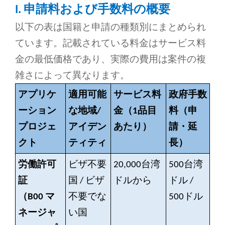
I. 申請料および手数料の概要
以下の表は国籍と申請の種類別にまとめられ
ています。記載されている料金はサービス料
金の最低価格であり、実際の費用は案件の複
雑さによって異なります。
アプリケ
適用可能
サービス料
政府手数
ーション
な地域/
金（1品目
料（申
プロジェ
アイデン
あたり）
請・延
クト
ティティ
長）
労働許可
ビザ不要
20,000台湾
500台湾
証
国 / ビザ
ドル
から
ドル /
（B00
マ
不要でな
500ドル
ネージャ
い国