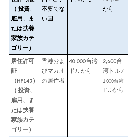
（
投資、
不要でな
から
雇用、ま
い国
たは扶養
家族カテ
ゴリー）
居住許可
香港およ
40,000台湾
2,600台
証
びマカオ
ドル
から
湾ドル /
（HF143）
の居住者
1,000台湾
から
（
投資、
ドル
雇用、ま
たは扶養
家族カテ
ゴリー）