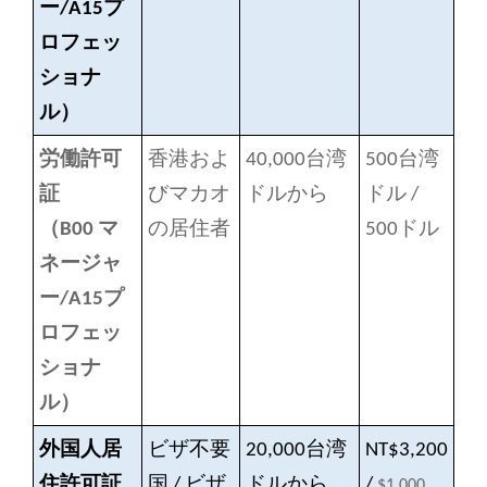
ー/A15プ
ロフェッ
ショナ
ル）
労働許可
香港およ
40,000台湾
500台湾
証
びマカオ
ドル
から
ドル /
（B00
マ
の居住者
500ドル
ネージャ
ー/A15プ
ロフェッ
ショナ
ル）
外国人居
ビザ不要
20,000台湾
NT$3,200
住許可証
国 / ビザ
ドル
から
/
$1,000