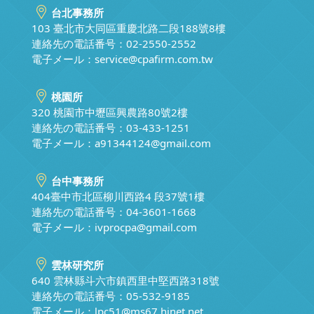
台北事務所
103 臺北市大同區重慶北路二段188號8樓
連絡先の電話番号：02-2550-2552
電子メール：
service@cpafirm.com.tw
桃園所
320 桃園市中壢區興農路80號2樓
連絡先の電話番号：03-433-1251
電子メール：
a91344124@gmail.com
台中事務所
404臺中市北區柳川西路4 段37號1樓
連絡先の電話番号：04-3601-1668
電子メール：
ivprocpa@gmail.com
雲林研究所
640 雲林縣斗六市鎮西里中堅西路318號
連絡先の電話番号：05-532-9185
電子メール：
lpc51@ms67.hinet.net