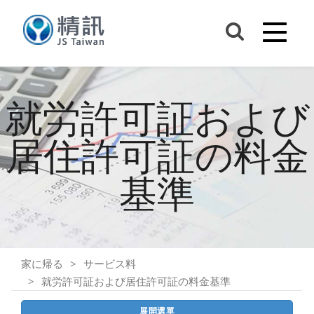
就労許可証および
居住許可証の料金
基準
家に帰る
サービス料
就労許可証および居住許可証の料金基準
展開選單