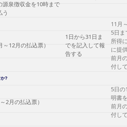
の源泉徴収金を10時まで
払う
11月
5日ま
1日から31日ま
所得に
1月～12月の払込票）
でを記入して報
に提
告する
前月の
付し
か?
5日の
明書
月～2月の払込票）
前月の
付し