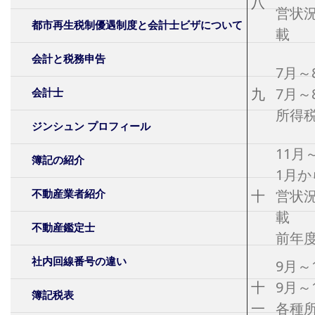
八
営状
都市再生税制優遇制度と会計士ビザについて
載
会計と税務申告
7月～
九
7月～
会計士
所得
ジンシュン プロフィール
11月
簿記の紹介
1月
十
営状
不動産業者紹介
載
不動産鑑定士
前年
社内回線番号の違い
9月～
十
9月～
簿記税表
一
各種