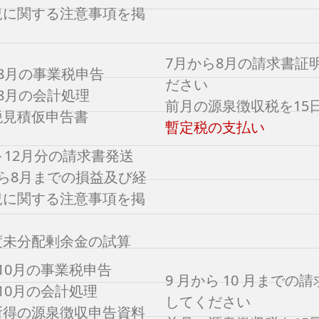
況に関する注意事項を掲
7月から8月の請求書証
8月の事業税申告
ださい
8月の会計処理
前月の源泉徴収税を15
税見積仮申告書
暫定税の支払い
～12月分の請求書発送
から8月までの損益及び経
況に関する注意事項を掲
度未分配剰余金の試算
10月の事業税申告
9 月から 10 月までの
10月の会計処理
してください
所得の源泉徴収申告資料