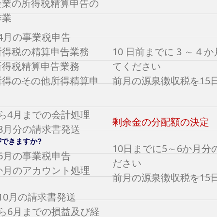
企業の所得税精算申告の
作業
4月の事業税申告
所得税の精算申告業務
10 日前までに 3 ～ 
所得税精算申告業務
てください
所得のその他所得精算申
前月の源泉徴収税を15
ら4月までの会計処理
剰余金の分配額の決定
8月分の請求書発送
できますか?
10日までに5～6か月
6月の事業税申告
ださい
か月のアカウント処理
前月の源泉徴収税を15
10月の請求書発送
から6月までの損益及び経