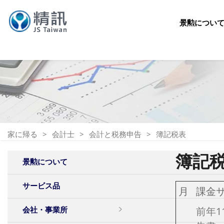
景勲につい
家に帰る
会計士
会計と税務申告
簿記税表
簿記
景勲について
サービス品
月
課金
前年1
会社・事業所