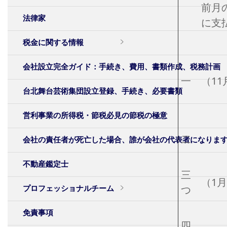
前月
法律家
に支
税金に関する情報
会社設立完全ガイド：手続き、費用、書類作成、税務計画
一
（1
台北舞台芸術集団設立登録、手続き、必要書類
営利事業の所得税・節税必見の節税の極意
二
会社の責任者が死亡した場合、誰が会社の代表者になります
不動産鑑定士
三
（1
つ
プロフェッショナルチーム
免責事項
四