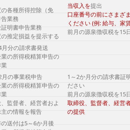
当収入を
提出
度の各種所得控除（免
口座番号の前にさまざ
申告業務
ください (例: 給与、
金証明書申告業務
前月の源泉徴収税を15
度の推定損益を提示する
4月分の請求書発送
企業の所得税精算申告の
作業
2月の事業税申告
1～2か月分の請求書証
企業の所得税精算申告の
ださい
作業
前月の源泉徴収税を15
役、監督者、経営者およ
取締役、監督者、経営
株主の情報を報告
の提供
の送付は5～6か月後