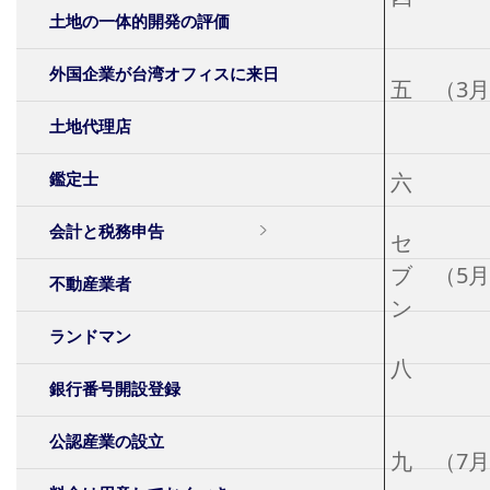
土地の一体的開発の評価
外国企業が台湾オフィスに来日
五
（3
土地代理店
六
鑑定士
会計と税務申告
セ
ブ
（5
不動産業者
ン
ランドマン
八
銀行番号開設登録
公認産業の設立
九
（7