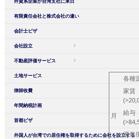
外資系企業が台湾支社に来日
有限責任会社と株式会社の違い
会計士ビザ
会社設立
不動産評価サービス
土地サービス
各種
家賃
律師收費
(>20,
年間納税計画
給与
月
首都ビザ
(>84,
源泉徴
外国人が台湾での居住権を取得するために会社を設立する