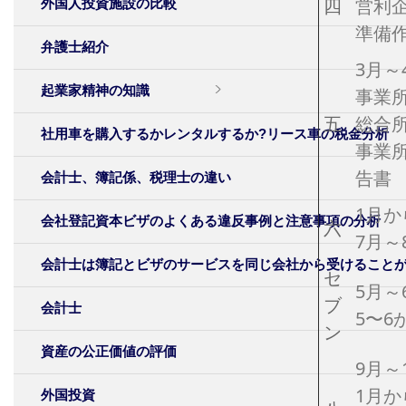
四
営利
外国人投資施設の比較
準備
弁護士紹介
3月～
起業家精神の知識
事業
五
総合
社用車を購入するかレンタルするか?リース車の税金分析
事業
告書
会計士、簿記係、税理士の違い
1月か
会社登記資本ビザのよくある違反事例と注意事項の分析
六
7月～
会計士は簿記とビザのサービスを同じ会社から受けることが
セ
5月～
ブ
会計士
5〜6
ン
資産の公正価値の評価
9月～
1月
外国投資