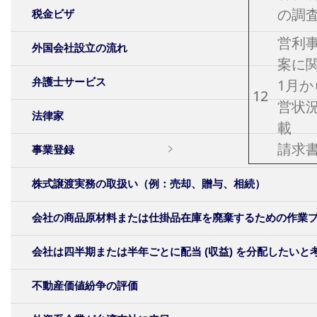
の調
税金ビザ
営利
外国会社設立の流れ
案に
弁護士サービス
1月か
12
営状
法律家
載
請求
事業登録
株式譲渡実務の取扱い（例：売却、贈与、相続）
会社の商品原材料または仕掛品在庫を廃棄するための作業
会社は四半期または半年ごとに配当 (収益) を分配したい
不動産価値紛争の評価