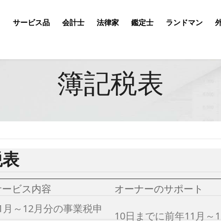
て
サービス品
会計士
法律家
鑑定士
ランドマン
簿記税表
税表
サービス内容
オーナーのサポート
1月～12月分の事業税申
10日までに前年11月～