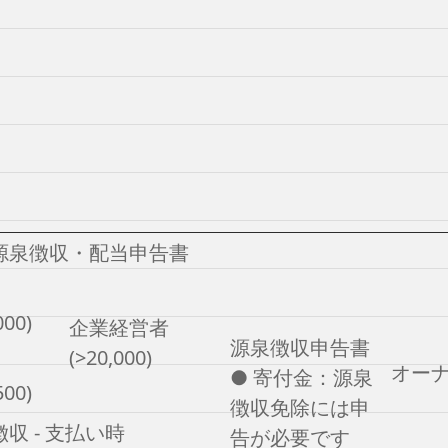
源泉徴収・配当申告書
000)
企業経営者
源泉徴収申告書
(>20,000)
オー
● 寄付金：源泉
500)
徴収免除には申
収 - 支払い時
告が必要です