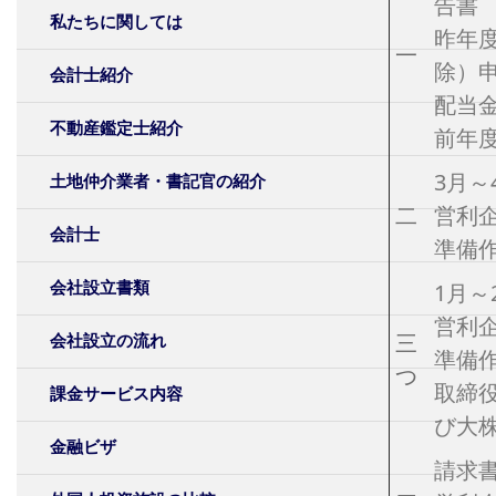
告書
私たちに関しては
昨年
一
除）
会計士紹介
配当
不動産鑑定士紹介
前年
3月～
土地仲介業者・書記官の紹介
二
営利
会計士
準備
会社設立書類
1月～
営利
三
会社設立の流れ
準備
つ
取締
課金サービス内容
び大
金融ビザ
請求書