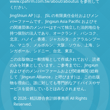
www.cpafirm.com.tw/about/aboutus を参照して
ください。
JingShiun AP ) は、 JSL の有限責任会社およびメン
バーファームです。Jingxun Asia Pacific およびそ
の関連団体のメンバーはすべて独立した法的地位を
持つ個別の法人であり、オークランド、バンコク、
北京、ハノイ、香港、ジャカルタ、クアラルンプー
ル、マニラ、メルボルン、大阪、ソウル、上海、シ
ンガポール、シドニー、台北、東京。
この出版物は一般情報として作成されており、読者
のみを対象としています。ご参考までに、Jingxun
およびそのメンバーファームおよび関連機関 (総称
して「Jingxun Alliance」と呼びます) は、この出版
物を理由に、誰に対しても専門的なアドバイスやサ
ービスを提供しているとはみなされません。
© 2026 - 精訊聯合會計師事務所 All Rights
Reserved.