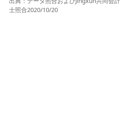
出典：データ照合およびJingxun共同会計
士照合2020/10/20