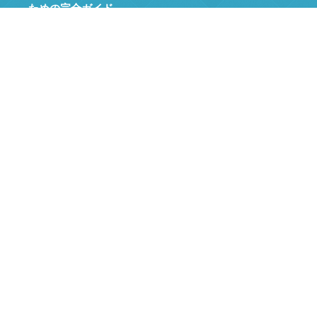
ための完全ガイド
台湾で会社を設立するシンガポール人
ワークパス申請書
滞在許可申請
香港・マカオから台湾への投資
大陸の首都が台湾にやって来た
サービス料
会計士
不動産鑑定士
律師收費