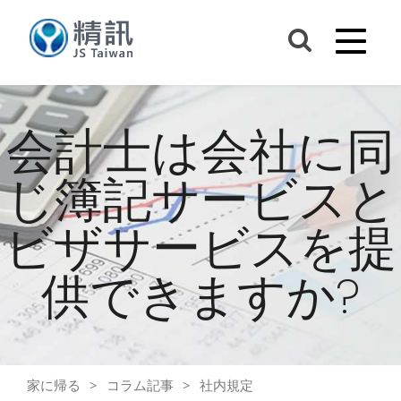
会計士は会社に同
じ簿記サービスと
ビザサービスを提
供できますか?
家に帰る
コラム記事
社内規定