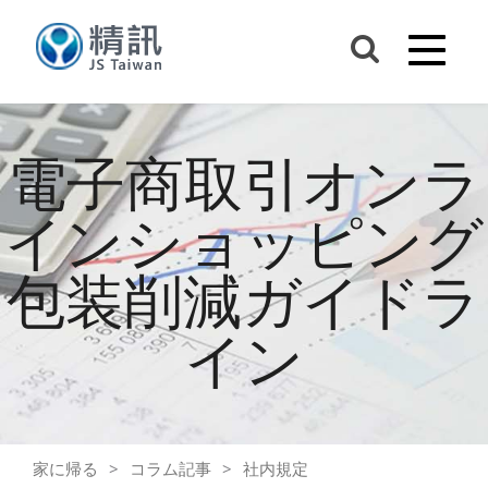
電子商取引オンラ
インショッピング
包装削減ガイドラ
イン
家に帰る
コラム記事
社内規定