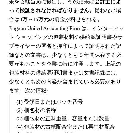
果を管轄当局に提出し、その結果は
会計士によ
って検証されなければなりません。
従わない場
合は3万～15万元の罰金が科せられる。
Jingxun United Accounting Firm は、インターネッ
ト ショッピングの包装材料の供給源証明書やサ
プライヤーの署名と押印によって証明された記
録などの文書は、少なくとも 5 年間保存する必
要があることを企業に特に注意します。上記の
包装材料の供給源証明書または文書記録には、
少なくとも次の内容が含まれている必要があり
ます。次の情報:
(1) 受領日またはバッチ番号
(2) 梱包材の名称
(3) 梱包材の正味重量、容量または数量
(4) 包装材の古紙配合率または再生材配合