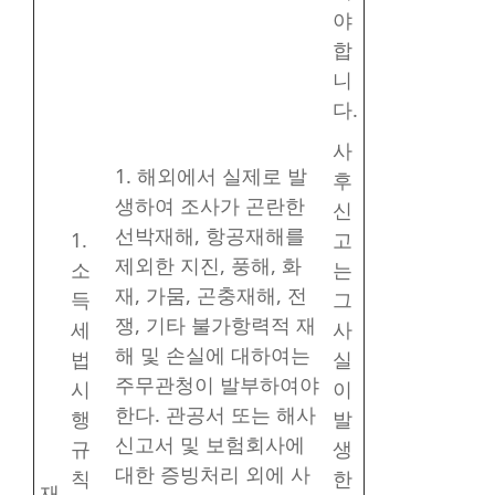
야
합
니
다.
사
1. 해외에서 실제로 발
후
생하여 조사가 곤란한
신
선박재해, 항공재해를
1.
고
제외한 지진, 풍해, 화
소
는
재, 가뭄, 곤충재해, 전
득
그
쟁, 기타 불가항력적 재
세
사
해 및 손실에 대하여는
법
실
주무관청이 발부하여야
시
이
한다. 관공서 또는 해사
행
발
신고서 및 보험회사에
규
생
대한 증빙처리 외에 사
칙
한
재