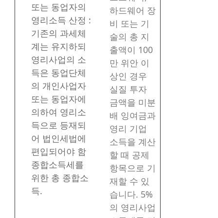
또는 동업자의
하드웨어 장
영리소득 산정 :
비 또는 기
기존의 과세체
술의 총 지
계는 유지하되
출액이 100
영리사업의 소
만 위안 이
득은 동업단체
상인 경우
의 개인사업자
실질 투자
또는 동업자에
금액을 미분
의하여 영리소
배 잉여금과
득으로 등재되
영리 기업
어 법인세법에
소득을 계산
편입되어야 함
할 때 공제
종합소득세를
항목으로 기
위한 총 종합소
재할 수 있
득.
습니다. 5%
의 영리사업