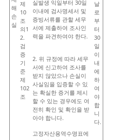
실발생 익일부터 30일
제
날
해
이내에 검사명세서 및
10
로
손
증빙서류를 관할 세무
조
부
실
서에 제출하여 조사인
의1
터
력을 파견하여야 한다.
2.
30
검
일
증
이
2. 위 규정에 따라 세무
기
내
서에 신고하여 조사를
준
에
받지 않았으나 손실이
제
하
사실임을 입증할 수 있
102
여
는 확실한 증거를 제시
조
야
할 수 있는 경우에도 여
합
전히 확인 및 확인을 받
니
아야 합니다.
다.
고정자산용역수명표에