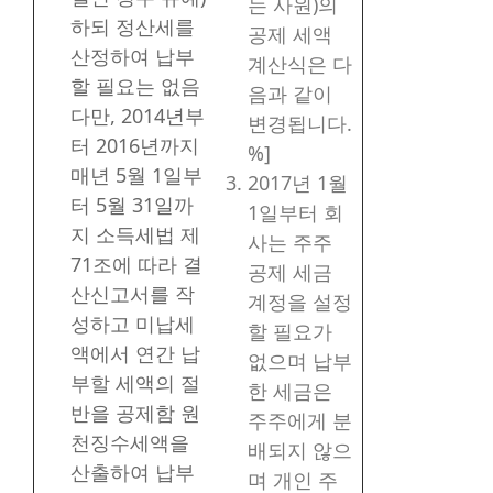
는 사원)의
하되 정산세를
공제 세액
산정하여 납부
계산식은 다
할 필요는 없음
음과 같이
다만, 2014년부
변경됩니다.
터 2016년까지
%]
매년 5월 1일부
2017년 1월
터 5월 31일까
1일부터 회
지 소득세법 제
사는 주주
71조에 따라 결
공제 세금
산신고서를 작
계정을 설정
성하고 미납세
할 필요가
액에서 연간 납
없으며 납부
부할 세액의 절
한 세금은
반을 공제함 원
주주에게 분
천징수세액을
배되지 않으
산출하여 납부
며 개인 주