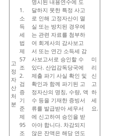
명시된 내용연수에 도
1.
달하지 못한 특정 사고
소
로 인해 고정자산이 멸
득
실 또는 방치된 경우에
세
는 관련 자료를 첨부하
법
여 회계사의 감사보고
제
서 또는 연간 소득세 감
57
사보고서로 승인할 수
미
고
조
있다. 산업감독당국에
리
정
2.
제출 파기 사실 확인 및
신
자
검
확인과 함께 파기된 고
고
산
증
정자산의 명칭, 수량, 액
하
처
기
수 등을 기재한 증빙서
세
분
준
류를 발급받아 세무서
요.
제
에 신고하여 승인을 받
95
아야 합니다. 차감되지
조
않은 잔액은 해당 연도