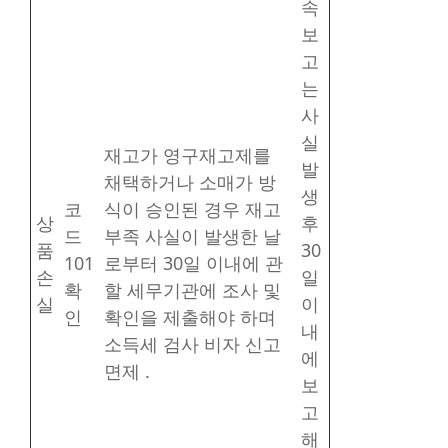
속
보
고
는
사
실
재고가 영구재고제를
발
채택하거나 소매가 방
생
코
식이 승인된 경우 재고
상
후
드
부족 사실이 발생한 날
품
30
101
로부터 30일 이내에 관
손
일
확
할 세무기관에 조사 및
실
이
인
확인을 제출해야 하며
내
소득세 검사 비자 신고
에
면제 .
보
고
해