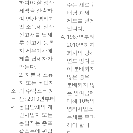
하여야 할 정산
주는 새로운
세액을 산출하
배당 과세
여 연간 영리기
제도를 받게
업 소득세 정산
됩니다.
신고서를 납세
1987년부터
후 신고시 등록
2010년까지
지 세무기관에
회사의 당해
제출 납세자가
연도 잉여금
만든다.
이 분배되지
2. 자본금 소유
않은 경우
자 또는 동업자
분배되지 않
소
의 수익소득 계
은 잉여금에
득
산: 2010년부터
대해 10%의
세
동업단체의 개
영리사업소
인사업자 또는
득세를 부과
동업자는 총포
해야 합니
괄소득에 편입
다.