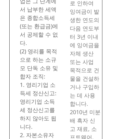
업은 그 단계에
로 인하여
서 납부한 세액
잉여금이 발
은 종합소득세
생한 연도의
(또는 환급금)에
다음 연도부
서 공제할 수 없
터 3년 이내
다.
에 잉여금을
(2) 영리를 목적
자체 생산
으로 하는 소규
또는 사업
모 단독 소유 및
목적으로 건
합자 조직:
물을 건설하
1. 영리기업 소
거나 구입하
득세 정산신고:
는 데 사용
영리기업 소득
합니다.
세 정산신고를
2010년 미분
하지 않아도 됩
배 흑자 신
니다.
고 재료, 소
2. 자본소유자
프트웨어,