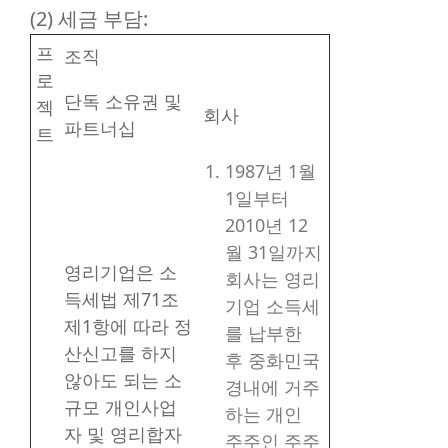
(2) 세금 부담:
프
조직
로
단독 소유권 및
젝
회사
파트너십
트
1987년 1월
1일부터
2010년 12
월 31일까지
영리기업은 소
회사는 영리
득세법 제71조
기업 소득세
제1항에 따라 정
를 납부한
산신고를 하지
후 중화민국
않아도 되는 소
경내에 거주
규모 개인사업
하는 개인
자 및 영리합자
주주인 주주