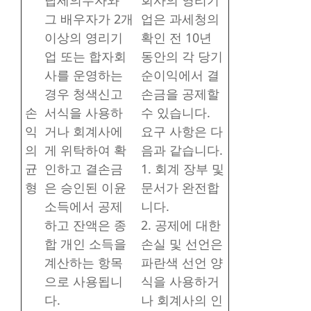
그 배우자가 2개
업은 과세청의
이상의 영리기
확인 전 10년
업 또는 합자회
동안의 각 당기
사를 운영하는
순이익에서 결
경우 청색신고
손금을 공제할
손
서식을 사용하
수 있습니다.
익
거나 회계사에
요구 사항은 다
의
게 위탁하여 확
음과 같습니다.
균
인하고 결손금
1. 회계 장부 및
형
은 승인된 이윤
문서가 완전합
소득에서 공제
니다.
하고 잔액은 종
2. 공제에 대한
합 개인 소득을
손실 및 선언은
계산하는 항목
파란색 선언 양
으로 사용됩니
식을 사용하거
다.
나 회계사의 인