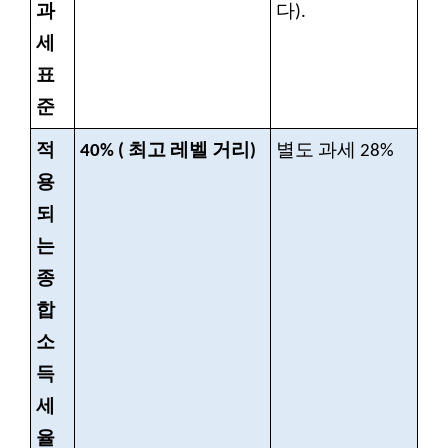
과
다).
세
표
준
적
40% (
최고 레벨 거리)
별도 과세 28%
용
되
는
종
합
소
득
세
율