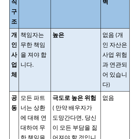
직
벽
구
조
개
책임자는
높은
없음 (개
인
무한 책임
인 자산은
사
을 져야 합
사업 위험
업
니다.
과 연관되
체
어 있습니
다)
공
모든 파트
극도로 높은 위험
없음
동
너는 상환
(
만약 배우자가
에 대해 연
도망간다면, 당신
대하여 무
이 모든 부담을 짊
한 책임을
어져야 할 것입니