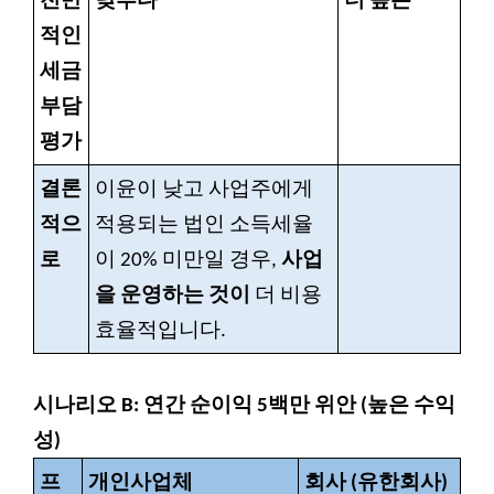
전반
낮추다
더 높은
적인
세금
부담
평가
결론
이윤이 낮고 사업주에게
적으
적용되는 법인 소득세율
로
이 20% 미만일 경우,
사업
을 운영하는 것이
더 비용
효율적입니다.
시나리오 B: 연간 순이익 5백만 위안 (높은 수익
성)
프
개인사업체
회사 (유한회사)