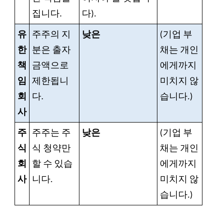
집니다.
다).
유
주주의 지
낮은
(기업 부
한
분은 출자
채는 개인
책
금액으로
에게까지
임
제한됩니
미치지 않
회
다.
습니다.)
사
주
주주는 주
낮은
(기업 부
식
식 청약만
채는 개인
회
할 수 있습
에게까지
사
니다.
미치지 않
습니다.)