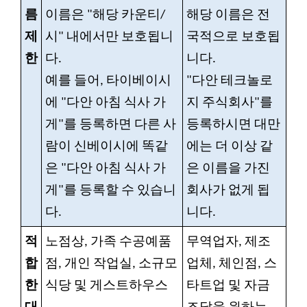
름
이름은 "해당 카운티/
해당 이름은 전
제
시" 내에서만 보호됩니
국적으로 보호됩
한
다.
니다.
예를 들어, 타이베이시
"다안 테크놀로
에 "다안 아침 식사 가
지 주식회사"를
게"를 등록하면 다른 사
등록하시면 대만
람이 신베이시에 똑같
에는 더 이상 같
은 "다안 아침 식사 가
은 이름을 가진
게"를 등록할 수 있습니
회사가 없게 됩
다.
니다.
적
노점상, 가족 수공예품
무역업자, 제조
합
점, 개인 작업실, 소규모
업체, 체인점, 스
한
식당 및 게스트하우스
타트업 및 자금