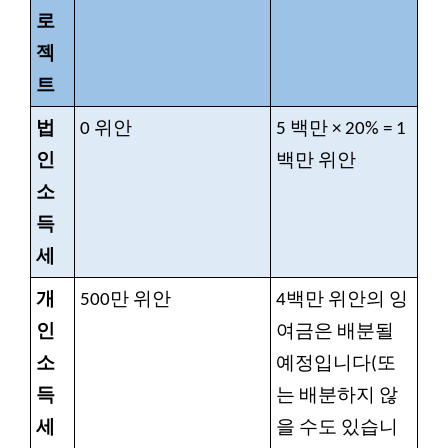
로
젝
트
법
0
위안
5
백만 × 20% = 1
인
백만 위안
소
득
세
개
500만
위안
4백만 위안의 잉
인
여금은 배분될
소
예정입니다(또
득
는 배분하지 않
세
을 수도 있습니