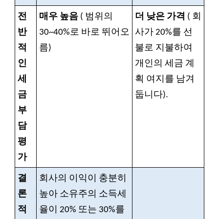
전
매우 높음
(
범위의
더 낮은 가격
(
회
반
30~40%로 바로 뛰어오
사가 20%를 선
적
름)
불로 지불하여
인
개인의 세금 계
세
획 여지를 남겨
금
둡니다).
부
담
평
가
결
회사의 이익이 충분히
론
높아 소유주의 소득세
적
율이 20% 또는 30%를