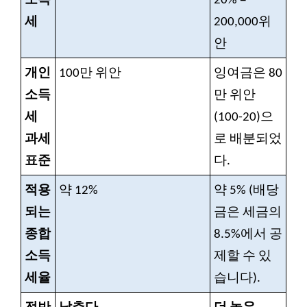
소득
20% =
세
200,000위
안
개인
100만
위안
잉여금은 80
소득
만 위안
세
(100-20)으
과세
로 배분되었
표준
다.
적용
약 12%
약 5% (배당
되는
금은 세금의
종합
8.5%에서 공
소득
제할 수 있
세율
습니다).