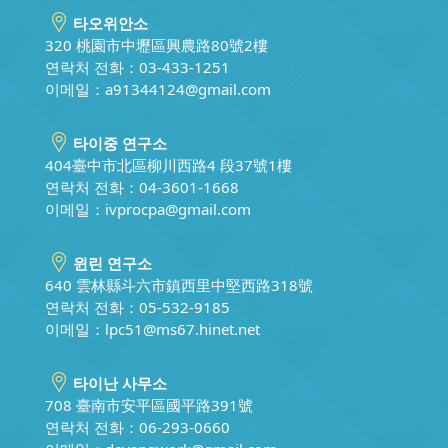
타오위안소
320 桃園市中壢區興農路80號2樓
연락처 전화：03-433-1251
이메일：
a91344124@gmail.com
타이중 연구소
404臺中市北區柳川西路4 段37號1樓
연락처 전화：04-3601-1668
이메일：
ivprocpa@gmail.com
윈린 연구소
640 雲林縣斗六市鎮西里中堅西路318號
연락처 전화：05-532-9185
이메일：
lpc51@ms67.hinet.net
타이난 사무소
708 臺南市安平區國平路391號
연락처 전화：06-293-0660