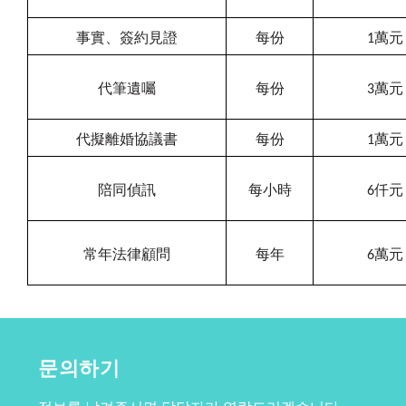
事實、簽約見證
每份
1
萬元
代筆遺囑
每份
3
萬元
代擬離婚協議書
每份
1
萬元
陪同偵訊
每小時
6
仟元
常年法律顧問
每年
6
萬元
문의하기