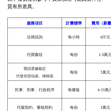
質有所差異。
服務項目
計費標準
費用（新
法律諮詢
每小時
6
仟元
代撰書狀
每份
1-3
萬
聲請票據裁定
每份
1
萬元
代發存證信函、律師函
民事、刑事、行政程序
每審級
6-15
萬
代擬契約、審核契約
每份
1
萬元