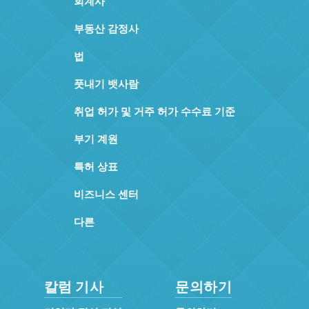
회계사
부동산 감정사
법
풋내기 뱃사람
취업 허가 및 거주 허가 수수료 기준
부기 계원
특허 상표
비즈니스 센터
다른
칼럼 기사
문의하기