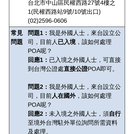
台北市中山區民權西路27號4樓之
1(民權西路站9號/10號出口)
(02)2596-0606
常見
問題1：
我是外國人士，來台設立公
問題
司，目前人
已入境
，該如何處理
POA呢？
回應1：
已入境之外國人士，可直接
到台灣公證處
直接公證
POA即可。
問題2：
我是外國人士，來台設立公
司，目前
人在國外
，該如何處理
POA呢？
回應2：
未入境之外國人士，須
自行
至境外台灣駐外單位詢問所需資料
及處理。