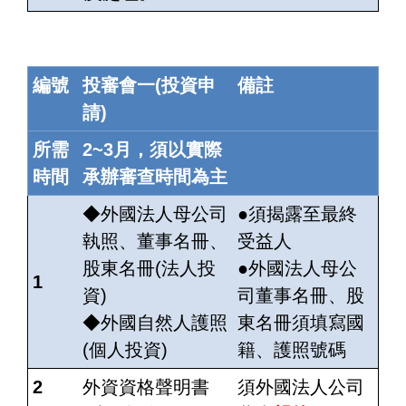
編號
投審會一(投資申
備註
請)
所需
2~3月，須以實際
時間
承辦審查時間為主
◆外國法人母公司
●
須
揭露至最終
執照、董事名冊、
受益人
股東名冊(法人投
●外國法人母公
1
資)
司董事名冊、股
◆外國自然人護照
東名冊
須
填寫國
(個人投資)
籍、護照號碼
2
外資資格聲明書
須外國法人公司