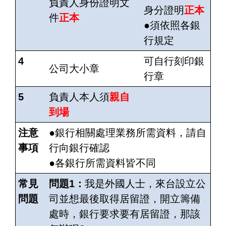
負責人身份證明文
身分證明
正本
件
正本
●
須
依照各銀
行規定
4
可自行刻印銀
公司大小章
行章
5
負責人本人須
親自
到場
注意
●銀行相關處理業務所需資料，請自
事項
行向銀行確認
●各銀行所需資料皆不同
常見
問題1：
我是外國人士，來台設立公
問題
司並想最後取得居留證，開立籌備
處時，銀行要求要有居留證，那該