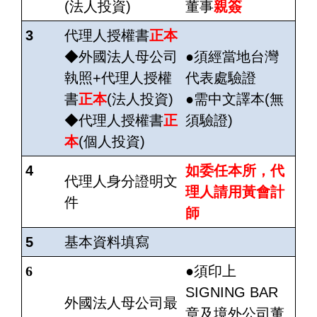
(法人投資)
董事
親簽
3
代理人授權書
正本
◆外國法人母公司
●
須
經當地台灣
執照+代理人授權
代表處驗證
書
正本
(法人投資)
●需中文譯本(無
◆代理人授權書
正
須
驗證)
本
(個人投資)
4
如委任本所，代
代理人身分證明文
理人請用黃會計
件
師
5
基本資料填寫
6
●須印上
SIGNING BAR
外國法人母公司最
章及境外公司董