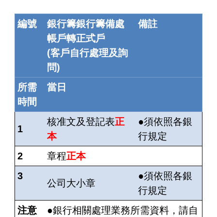
編號
銀行籌銀行籌備處
備註
帳戶轉正式戶
(客戶自行處理及詢
問)
所需
當日
時間
核准文及登記表
正
●
須
依照各銀
1
本
行規定
2
章程
正本
3
●
須
依照各銀
公司大小章
行規定
注意
●銀行相關處理業務所需資料，請自