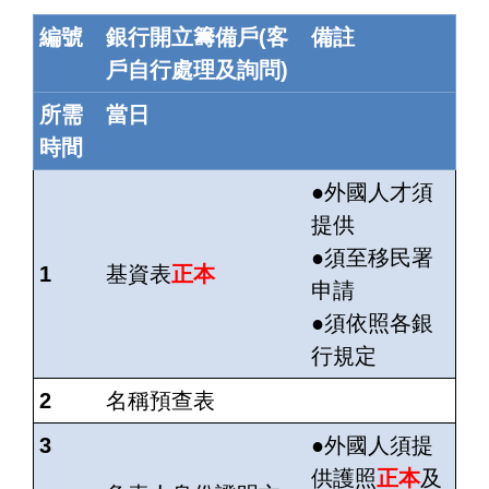
編號
銀行開立籌備戶(客
備註
戶自行處理及詢問)
所需
當日
時間
●外國人才須
提供
●
須
至移民署
1
基資表
正本
申請
●
須
依照各銀
行規定
2
名稱預查表
3
●外國人
須
提
供護照
正本
及