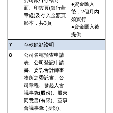
公司銀行存褶封
●資金匯入
面、印鑑頁(銀行蓋
後，2個月內
章處)及存入金額頁
須實行
影本，共3頁
●資金匯入後
提供
7
存款餘額證明
8
公司名稱預查申請
表、公司登記申請
書、委託會計師事
務所之委託書、公
司章程、發起人會
議事錄(股份)、股東
同意書(有限)、董事
會議事錄 (股份)、