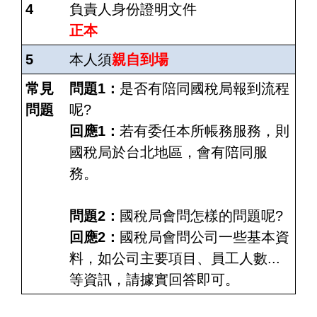
4
負責人身份證明文件
正本
5
本人須
親自到場
常見
問題1：
是否有陪同國稅局報到流程
問題
呢?
回應1：
若有委任本所帳務服務，則
國稅局於台北地區，會有陪同服
務。
問題2：
國稅局會問怎樣的問題呢?
回應2：
國稅局會問公司一些基本資
料，如公司主要項目、員工人數...
等資訊，請據實回答即可。