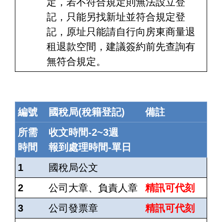
定，若不符合規定則無法設立登
記，只能另找新址並符合規定登
記，原址只能請自行向房東商量退
租退款空間，建議簽約前先查詢有
無符合規定。
編號
國稅局(稅籍登記)
備註
所需
收文時間-2~3週
時間
報到處理時間-單日
1
國稅局公文
2
公司大章、負責人章
精訊可代刻
3
公司發票章
精訊可代刻