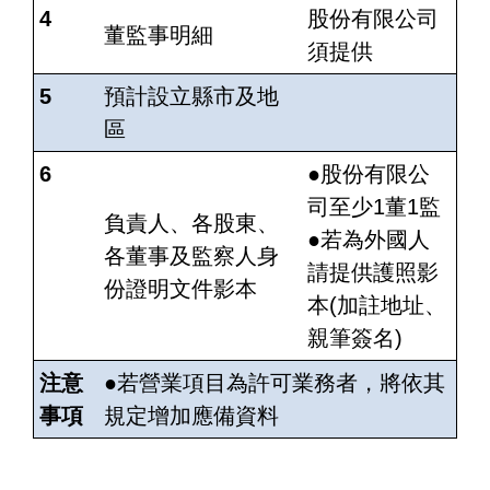
4
股份有限公司
董監事明細
須提供
5
預計設立縣市及地
區
6
●股份有限公
司至少1董1監
負責人、各股東、
●若為外國人
各董事及監察人身
請提供護照影
份證明文件影本
本(加註地址、
親筆簽名)
注意
●若營業項目為許可業務者，將依其
事項
規定增加應備資料