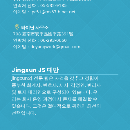
연락처 전화：05-532-9185
이메일：
lpc51@ms67.hinet.net
타이난 사무소
708 臺南市安平區國平路391號
연락처 전화：06-293-0660
이메일：
deyangwork@gmail.com
Jingxun JS 대만
Jingxun의 전문 팀은 자격을 갖추고 경험이
풍부한 회계사, 변호사, 서사, 감정인, 변리사
및 토지 대리인으로 구성되어 있습니다. 우
리는 회사 운영 과정에서 문제를 해결할 수
있습니다. 그것은 절대적으로 귀하의 최선의
선택입니다.