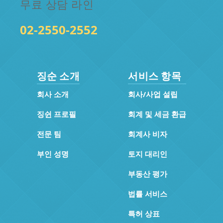
무료 상담 라인
02-2550-2552
징순 소개
서비스 항목
회사 소개
회사/사업 설립
징쉰 프로필
회계 및 세금 환급
전문 팀
회계사 비자
부인 성명
토지 대리인
부동산 평가
법률 서비스
특허 상표