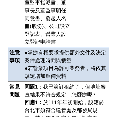
董監事指派書、董
事長及董監事願任
同意書、發起人名
冊(股份)、公司設立
登記表、營業人設
立登記申請書
注意
●承辦有權要求提供額外文件及決定
事項
案件處理時間與裁量
●若營業項目為許可業務者，將依其
規定增加應備資料
常見
問題1：
我已簽訂租約了，但地址審
問題
查結果不符合規定，怎麼辦呢?
回應1：
於111年年初開始，設籍於
台北市須符合建管處及都發局規