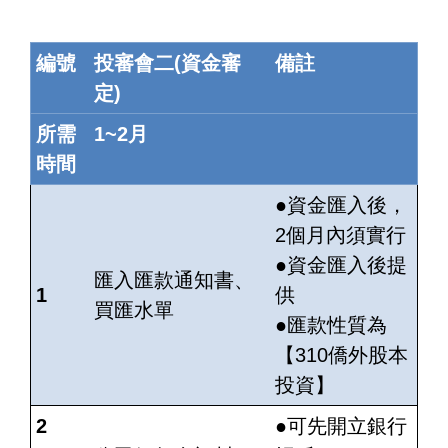
編號
投審會二(資金審
備註
定)
所需
1~2月
時間
●資金匯入後，
2個月內須實行
●資金匯入後提
匯入匯款通知書、
1
供
買匯水單
●匯款性質為
【310僑外股本
投資】
2
●可先開立銀行