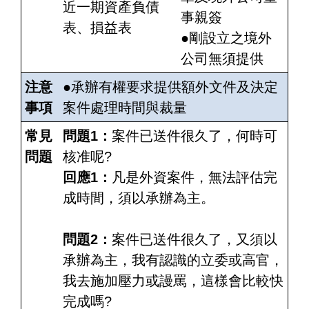
近一期資產負債
事親簽
表、損益表
●剛設立之境外
公司無須提供
注意
●承辦有權要求提供額外文件及決定
事項
案件處理時間與裁量
常見
問題1：
案件已送件很久了，何時可
問題
核准呢?
回應1：
凡是外資案件，無法評估完
成時間，須以承辦為主。
問題2：
案件已送件很久了，又須以
承辦為主，我有認識的立委或高官，
我去施加壓力或謾罵，這樣會比較快
完成嗎?