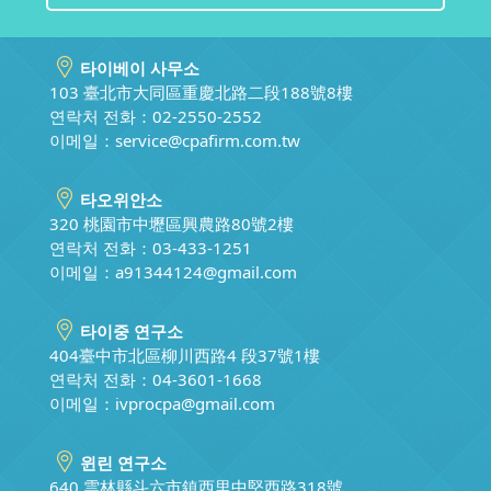
타이베이 사무소
103 臺北市大同區重慶北路二段188號8樓
연락처 전화：02-2550-2552
이메일：
service@cpafirm.com.tw
타오위안소
320 桃園市中壢區興農路80號2樓
연락처 전화：03-433-1251
이메일：
a91344124@gmail.com
타이중 연구소
404臺中市北區柳川西路4 段37號1樓
연락처 전화：04-3601-1668
이메일：
ivprocpa@gmail.com
윈린 연구소
640 雲林縣斗六市鎮西里中堅西路318號