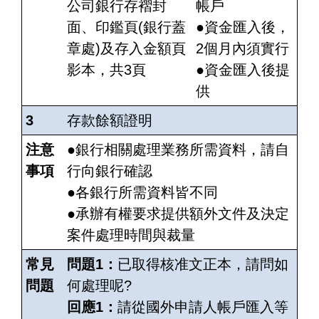
公司銀行存褶封
帳戶
面、印鑑頁(銀行蓋
●資金匯入後，
章處)及存入金額頁
2個月內須實行
影本，共3頁
●資金匯入後提
供
3
存款餘額證明
注意
●銀行相關處理業務所需資料，請自
事項
行向銀行確認
●各銀行所需資料皆不同
●承辦有權要求提供額外文件及決定
案件處理時間與裁量
常見
問題1：
已取得核准文正本，請問如
問題
何處理呢?
回應1：
請從國外申請人帳戶匯入等