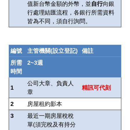
值新台幣金額的外幣，並
自行
向銀
行處理結匯流程，各銀行所需資料
皆為不同，須自行詢問。
編號
主管機關(設立登記)
備註
所需
2~3週
時間
公司大章、負責人
1
精訊可代刻
章
2
房屋租約影本
3
最近一期房屋稅稅
單(須完稅及有持分