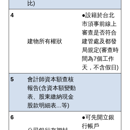
比)
4
●設籍於台北
市須事前線上
審查是否符合
建物所有權狀
建管處及都發
局規定(審查時
間為7個工作
天，不含假日)
5
會計師資本額查核
報告(含資本額變動
表、股東繳納現金
股款明細表...等)
6
●可先開立銀
行帳戶