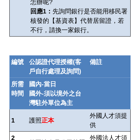
怎辦呢?
回應1：
先詢問銀行是否能用移民署
核發的【基資表】代替居留證，若
不行，請換一家銀行。
編號
公認證代理授權(客
備註
戶自行處理及詢問)
所需
國內-當日
時間
國外-須以境外之台
灣駐外單位為主
外國人才
須
提
1
護照
正本
供
2
外國法人才須