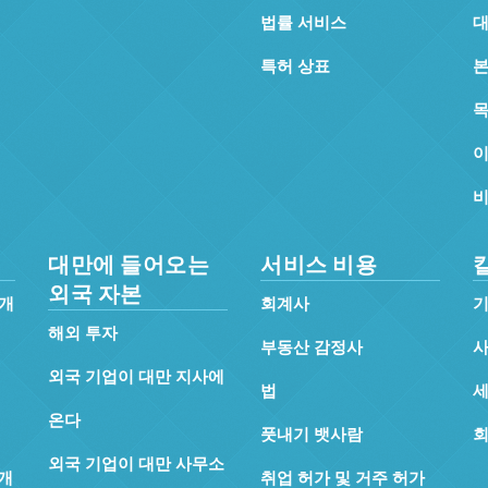
법률 서비스
대
특허 상표
목
이
비
대만에 들어오는
서비스 비용
외국 자본
소개
회계사
기
해외 투자
부동산 감정사
사
외국 기업이 대만 지사에
법
세
온다
풋내기 뱃사람
회
외국 기업이 대만 사무소
개
취업 허가 및 거주 허가