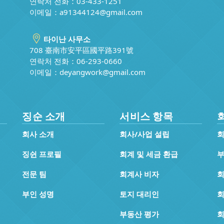
연락처 전화：03-433-1251
이메일：
a91344124@gmail.com
타이난 사무소
708 臺南市安平區國平路391號
연락처 전화：06-293-0660
이메일：
deyangwork@gmail.com
징순 소개
서비스 항목
회사 소개
회사/사업 설립
회
징쉰 프로필
회계 및 세금 환급
부
전문 팀
회계사 비자
부인 성명
토지 대리인
회
부동산 평가
회