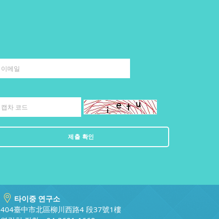
타이중 연구소
404臺中市北區柳川西路4 段37號1樓