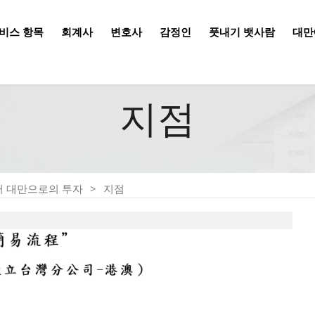
비스 항목
회계사
변호사
감정인
풋내기 뱃사람
대만
지점
 대만으로의 투자
지점