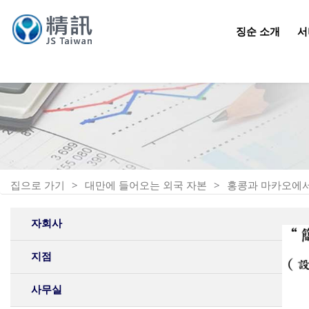
징순 소개
서
집으로 가기
대만에 들어오는 외국 자본
홍콩과 마카오에서
자회사
지점
사무실