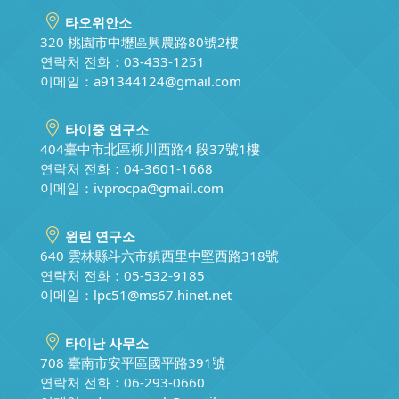
타오위안소
320 桃園市中壢區興農路80號2樓
연락처 전화：03-433-1251
이메일：
a91344124@gmail.com
타이중 연구소
404臺中市北區柳川西路4 段37號1樓
연락처 전화：04-3601-1668
이메일：
ivprocpa@gmail.com
윈린 연구소
640 雲林縣斗六市鎮西里中堅西路318號
연락처 전화：05-532-9185
이메일：
lpc51@ms67.hinet.net
타이난 사무소
708 臺南市安平區國平路391號
연락처 전화：06-293-0660