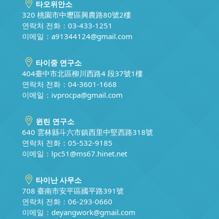
타오위안소
320 桃園市中壢區興農路80號2樓
연락처 전화：03-433-1251
이메일：
a91344124@gmail.com
타이중 연구소
404臺中市北區柳川西路4 段37號1樓
연락처 전화：04-3601-1668
이메일：
ivprocpa@gmail.com
윈린 연구소
640 雲林縣斗六市鎮西里中堅西路318號
연락처 전화：05-532-9185
이메일：
lpc51@ms67.hinet.net
타이난 사무소
708 臺南市安平區國平路391號
연락처 전화：06-293-0660
이메일：
deyangwork@gmail.com