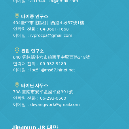
이메일：
a91344124@gmail.com
타이중 연구소
404臺中市北區柳川西路4 段37號1樓
연락처 전화：04-3601-1668
이메일：
ivprocpa@gmail.com
윈린 연구소
640 雲林縣斗六市鎮西里中堅西路318號
연락처 전화：05-532-9185
이메일：
lpc51@ms67.hinet.net
타이난 사무소
708 臺南市安平區國平路391號
연락처 전화：06-293-0660
이메일：
deyangwork@gmail.com
Jingxun JS 대만