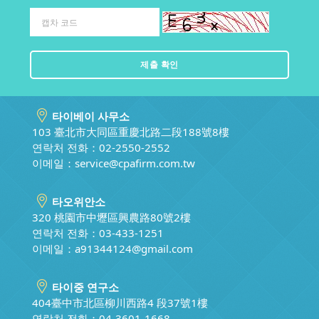
타이베이 사무소
103 臺北市大同區重慶北路二段188號8樓
연락처 전화：02-2550-2552
이메일：
service@cpafirm.com.tw
타오위안소
320 桃園市中壢區興農路80號2樓
연락처 전화：03-433-1251
이메일：
a91344124@gmail.com
타이중 연구소
404臺中市北區柳川西路4 段37號1樓
연락처 전화：04-3601-1668