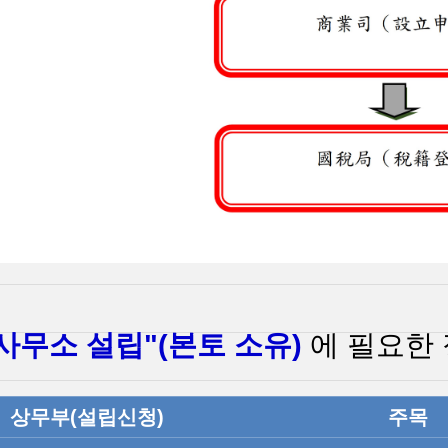
사무소 설립"(본토 소유)
에 필요한 
상무부(설립신청)
주목