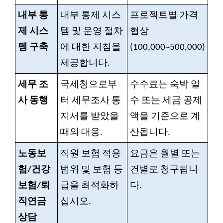
내부 통
내부 통제 시스
프로젝트별 가격
제 시스
템 및 운영 절차
협상
템 구축
에 대한 지침을
(100,000~500,000)
제공합니다.
세무 조
국세청으로부
수수료는 숙박 일
사 동행
터 세무조사 통
수 또는 세금 공제
지서를 받았을
액을 기준으로 계
때의 대응.
산됩니다.
노동보
직원 보험 적용
요금은 월별 또는
험/건강
범위 및 보험 등
건별로 청구됩니
보험/퇴
급을 최적화하
다.
직연금
십시오.
상담