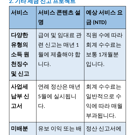
2.
기타 세금 신고 프로젝트
서비스
서비스 콘텐츠 설
예상 서비스 요
명
금 (NTD)
다양한
급여 및 임대료 관
직원 수에 따라
유형의
련 신고는 매년 1
회계 수수료는
소득 원
월에 제출해야 합
보통 1개월분
천징수
니다.
입니다.
및 신고
사업세
연례 정산은 매년
회계 수수료는
납부 신
5월에 실시됩니
일반적으로 수
고서
다.
익에 따라 매월
부과됩니다.
미배분
유보 이익 또는 배
정산 신고서에