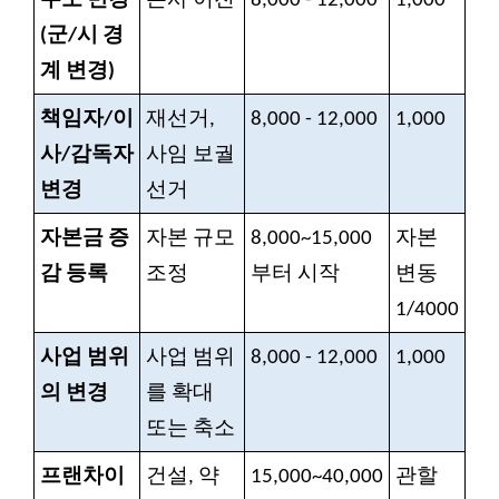
주소 변경
본사 이전
8,000 - 12,000
1,000
(군/시 경
계 변경)
책임자/이
재선거,
8,000 - 12,000
1,000
사/감독자
사임 보궐
변경
선거
자본금 증
자본 규모
8,000~15,000
자본
감 등록
조정
부터 시작
변동
1/4000
사업 범위
사업 범위
8,000 - 12,000
1,000
의 변경
를 확대
또는 축소
프랜차이
건설, 약
15,000~40,000
관할