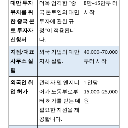
대만 투자
더욱 엄격한 "중
8만~15만부
터
유치를 위
국 본토인의 대만
시작
한 중국 본
투자에 관한 규
토 투자자
정"이 적용됩니
신청서
다.
지점/대표
외국 기업의 대만
40,000~70,000
사무소 설
지사 설립.
부터 시작
립
외국인 취
관리자 및 엔지니
인당
1
업 허가
어가 노동부로부
15,000~25,000
터 허가를 받는 데
원
필요한 지원을 제
공합니다.