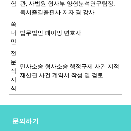
험
관, 사법원 형사부 양형분석연구팀장,
독서즐길출판사 저자 겸 강사
쑥
내
법무법인 페이밍 변호사
민
전
문
민사소송 형사소송 행정구제 사건 지적
적
재산권 사건 계약서 작성 및 검토
지
식
문의하기