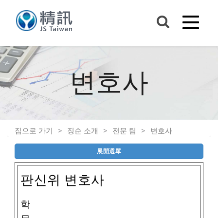
변호사
집으로 가기
징순 소개
전문 팀
변호사
展開選單
판신위 변호사
학