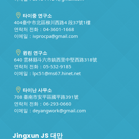
타이중 연구소
404臺中市北區柳川西路4 段37號1樓
연락처 전화：04-3601-1668
이메일：
ivprocpa@gmail.com
윈린 연구소
640 雲林縣斗六市鎮西里中堅西路318號
연락처 전화：05-532-9185
이메일：
lpc51@ms67.hinet.net
타이난 사무소
708 臺南市安平區國平路391號
연락처 전화：06-293-0660
이메일：
deyangwork@gmail.com
Jingxun JS 대만