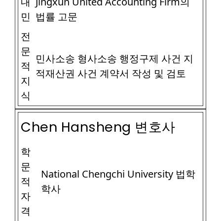
내
Jingxun United Accounting Firm의
민
법률 고문
전
문
민사소송 형사소송 행정구제 사건 지
적
적재산권 사건 계약서 작성 및 검토
지
식
Chen Hansheng 변호사
학
문
National Chengchi University 법학
적
학사
자
격