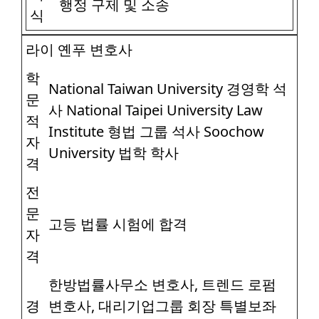
행정 구제 및 소송
식
라이 옌푸 변호사
학
National Taiwan University 경영학 석
문
사 National Taipei University Law
적
Institute 형법 그룹 석사 Soochow
자
University 법학 학사
격
전
문
고등 법률 시험에 합격
자
격
한방법률사무소 변호사, 트렌드 로펌
경
변호사, 대리기업그룹 회장 특별보좌