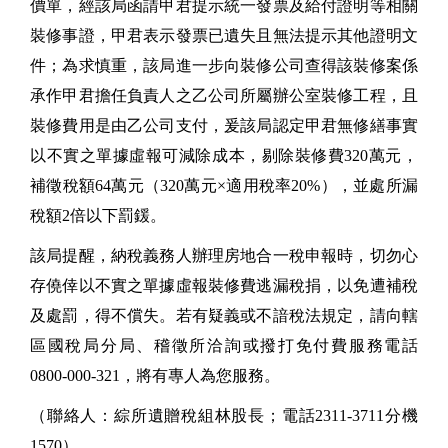
價單，經該局函請甲君提示統一發票及給付證明等相關
裝修事證，甲君表示發票已遺失且無法提示其他證明文
件；為求慎重，該局進一步向裝修公司查得該裝修案係
承作甲君擔任負責人之乙公司所屬辦公室裝修工程，且
裝修費用是由乙公司支付，爰該局認定甲君無修繕事實
以不實之單據虛報可減除成本，剔除裝修費320萬元，
補徵稅額64萬元（320萬元×適用稅率20%），並處所漏
稅額2倍以下罰鍰。
該局提醒，納稅義務人辦理房地合一稅申報時，切勿心
存僥倖以不實之單據虛報裝修費逃漏稅捐，以免遭補稅
及處罰，得不償失。若有疑義或不諳稅法規定，請向轄
區國稅局分局、稽徵所洽詢或撥打免付費服務電話
0800-000-321，將有專人為您服務。
（聯絡人：綜所遺贈稅組林股長；電話2311-3711分機
1570）