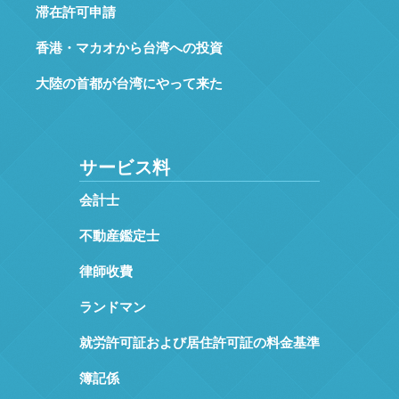
滞在許可申請
香港・マカオから台湾への投資
大陸の首都が台湾にやって来た
サービス料
会計士
不動産鑑定士
律師收費
ランドマン
就労許可証および居住許可証の料金基準
簿記係