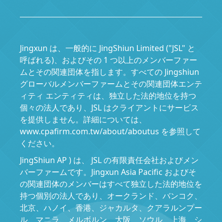
Jingxun は、一般的に JingShiun Limited ("JSL" と
呼ばれる)、およびその 1 つ以上のメンバーファー
ムとその関連団体を指します。すべての Jingshiun
グローバルメンバーファームとその関連団体エンテ
ィティ エンティティは、独立した法的地位を持つ
個々の法人であり、JSL はクライアントにサービス
を提供しません。詳細については、
www.cpafirm.com.tw/about/aboutus を参照して
ください。
JingShiun AP ) は、 JSL の有限責任会社およびメン
バーファームです。Jingxun Asia Pacific およびそ
の関連団体のメンバーはすべて独立した法的地位を
持つ個別の法人であり、オークランド、バンコク、
北京、ハノイ、香港、ジャカルタ、クアラルンプー
ル、マニラ、メルボルン、大阪、ソウル、上海、シ