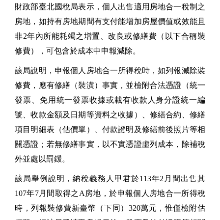
財政部臺北國稅局表示，個人出售適用房地合一稅制之
房地，如持有房地期間有支付能增加房屋價值或效能且
非2年內所能耗竭之增置、改良或修繕費（以下合稱裝
修費），可包含於成本中申報減除。
該局說明，申報個人房地合一所得稅時，如列報減除裝
修費，應有修繕（裝潢）事實，並檢附合法憑證（統一
發票、免用統一發票收據或載有收款人身分證統一編
號、收款金額及日期等資料之收據）、修繕合約、修繕
項目明細表（估價單）、付款證明及修繕前後照片等相
關憑證；若無修繕事實，以不實憑證虛列成本，除補稅
外並處以罰鍰。
該局舉例說明，納稅義務人甲君於113年2月間出售其
107年7月間取得之A房地，於申報個人房地合一所得稅
時，列報裝修費新臺幣（下同）320萬元，惟僅檢附估