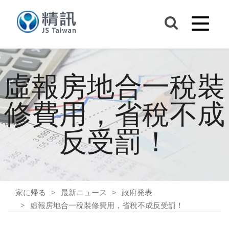
虛報房地合一稅裝
修費用，省稅不成
反受罰！
家に帰る
最新ニュース
政府発表
虛報房地合一稅裝修費用，省稅不成反受罰！