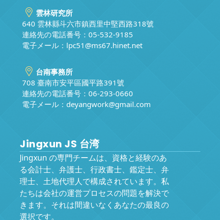
雲林研究所
640 雲林縣斗六市鎮西里中堅西路318號
連絡先の電話番号：05-532-9185
電子メール：
lpc51@ms67.hinet.net
台南事務所
708 臺南市安平區國平路391號
連絡先の電話番号：06-293-0660
電子メール：
deyangwork@gmail.com
Jingxun JS 台湾
Jingxun の専門チームは、資格と経験のあ
る会計士、弁護士、行政書士、鑑定士、弁
理士、土地代理人で構成されています。私
たちは会社の運営プロセスの問題を解決で
きます。それは間違いなくあなたの最良の
選択です。