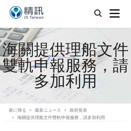
海關提供理船文件
雙軌申報服務，請
多加利用
家に帰る
最新ニュース
政府発表
海關提供理船文件雙軌申報服務，請多加利用