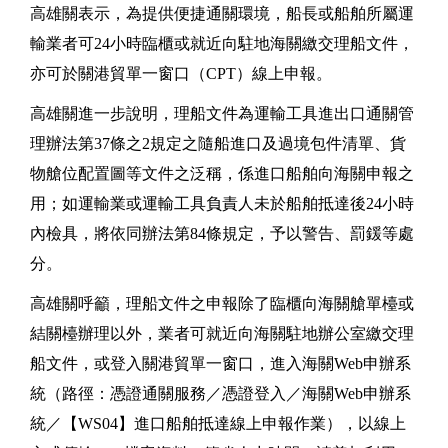
高雄關表示，為提供便捷通關環境，船長或船舶所屬運
輸業者可24小時臨櫃或就近向駐地海關繳交理船文件，
亦可於關港貿單一窗口（CPT）線上申報。
高雄關進一步說明，理船文件為運輸工具進出口通關管
理辦法第37條之2規定之隨船進口及過境包件清單、貨
物艙位配置圖等文件之泛稱，係進口船舶向海關申報之
用；如運輸業或運輸工具負責人未於船舶抵達後24小時
內檢具，將依同辦法第84條規定，予以警告、罰鍰等處
分。
高雄關呼籲，理船文件之申報除了臨櫃向海關艙單檯或
結關檯辦理以外，業者可就近向海關駐地辦公室繳交理
船文件，或登入關港貿單一窗口，進入海關Web申辦系
統（路徑：憑證通關服務／憑證登入／海關Web申辦系
統／【WS04】進口船舶抵達線上申報作業），以線上