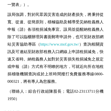
一覽表」）。
該局強調，對於民眾因災害造成的財產損失，將秉持從
寬、從速、從簡原則，積極協助及輔導受災納稅義務人
申報（請）各項稅捐減免事宜。該局並提醒納稅義務人
除了可以臨櫃辦理與書面郵寄申請外，也可至財政部網
站災害協助專區（
https://www.mof.gov.tw/
）查詢相關資
訊及可連結至財政部稅務入口網線上申請稅捐減免，快
速又省時。納稅義務人如對於災害損失稅捐減免之規定
或申報（請）方式有不明瞭的地方，可就近向所在地稅
捐稽徵機關查詢或於上班時間撥打免費服務專線0800-
000321，將有專人為您服務。
（聯絡人：綜合行政組陳股長；電話02-23113711分機
1950）