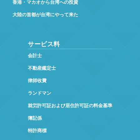
香港・マカオから台湾への投資
大陸の首都が台湾にやって来た
サービス料
会計士
不動産鑑定士
律師收費
ランドマン
就労許可証および居住許可証の料金基準
簿記係
特許商標