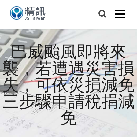
巴威颱風即將來
襲，若遭遇災害損
失，可依災損減免
三步驟申請稅捐減
免