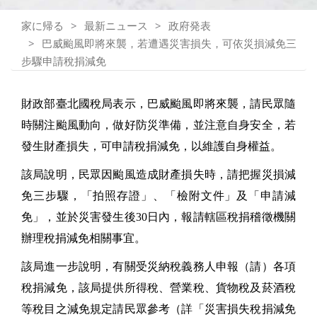
家に帰る
最新ニュース
政府発表
巴威颱風即將來襲，若遭遇災害損失，可依災損減免三
步驟申請稅捐減免
財政部臺北國稅局表示，巴威颱風即將來襲，請民眾隨
時關注颱風動向，做好防災準備，並注意自身安全，若
發生財產損失，可申請稅捐減免，以維護自身權益。
該局說明，民眾因颱風造成財產損失時，請把握災損減
免三步驟，「拍照存證」、「檢附文件」及「申請減
免」，並於災害發生後30日內，報請轄區稅捐稽徵機關
辦理稅捐減免相關事宜。
該局進一步說明，有關受災納稅義務人申報（請）各項
稅捐減免，該局提供所得稅、營業稅、貨物稅及菸酒稅
等稅目之減免規定請民眾參考（詳「災害損失稅捐減免