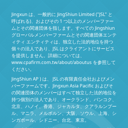
Jingxun は、一般的に JingShiun Limited ("JSL" と
呼ばれる)、およびその 1 つ以上のメンバーファー
ムとその関連団体を指します。すべての Jingshiun
グローバルメンバーファームとその関連団体エンテ
ィティ エンティティは、独立した法的地位を持つ
個々の法人であり、JSL はクライアントにサービス
を提供しません。詳細については、
www.cpafirm.com.tw/about/aboutus を参照して
ください。
JingShiun AP ) は、 JSL の有限責任会社およびメン
バーファームです。Jingxun Asia Pacific およびそ
の関連団体のメンバーはすべて独立した法的地位を
持つ個別の法人であり、オークランド、バンコク、
北京、ハノイ、香港、ジャカルタ、クアラルンプー
ル、マニラ、メルボルン、大阪、ソウル、上海、シ
ンガポール、シドニー、台北、東京。