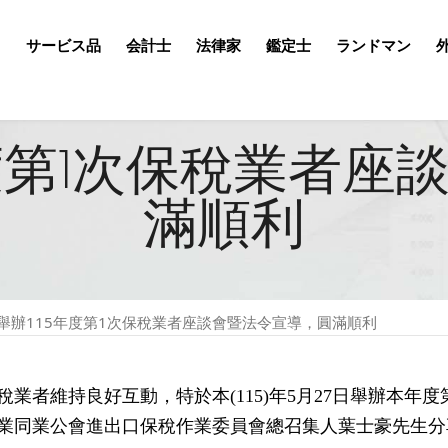
て
サービス品
会計士
法律家
鑑定士
ランドマン
年度第1次保稅業者座
滿順利
舉辦115年度第1次保稅業者座談會暨法令宣導，圓滿順利
業者維持良好互動，特於本(115)年5月27日舉辦本年
業同業公會進出口保稅作業委員會總召集人葉士豪先生分