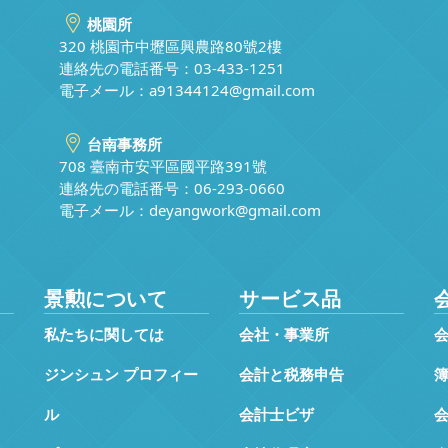
桃園所
320 桃園市中壢區興農路80號2樓
連絡先の電話番号：03-433-1251
電子メール：
a91344124@gmail.com
台南事務所
708 臺南市安平區國平路391號
連絡先の電話番号：06-293-0660
電子メール：
deyangwork@gmail.com
景勲について
サービス品
私たちに関しては
会社・事業所
ジンシュン プロフィー
会計と税務申告
ル
会計士ビザ