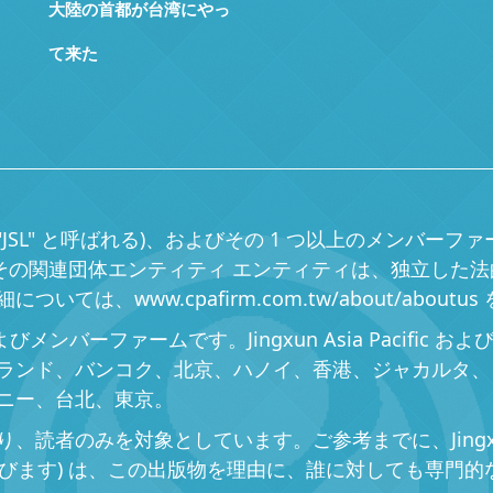
大陸の首都が台湾にやっ
て来た
Limited ("JSL" と呼ばれる)、およびその 1 つ以上の
ームとその関連団体エンティティ エンティティは、独立した法
は、www.cpafirm.com.tw/about/about
任会社およびメンバーファームです。Jingxun Asia Paci
ランド、バンコク、北京、ハノイ、香港、ジャカルタ、
ニー、台北、東京。
、読者のみを対象としています。ご参考までに、Jingx
ance」と呼びます) は、この出版物を理由に、誰に対しても