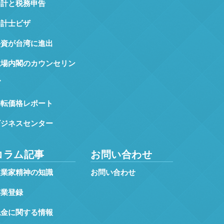
会計と税務申告
会計士ビザ
外資が台湾に進出
上場内閣のカウンセリン
グ
移転価格レポート
ビジネスセンター
コラム記事
お問い合わせ
起業家精神の知識
お問い合わせ
事業登録
税金に関する情報