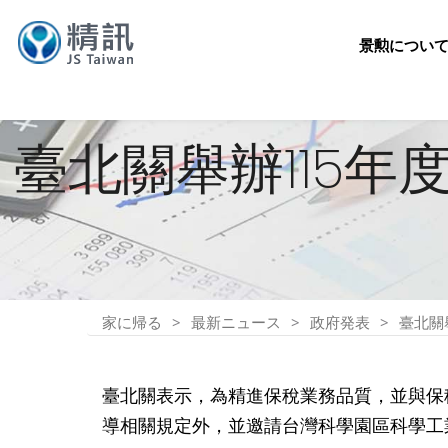
景勲につい
臺北關舉辦115
家に帰る
最新ニュース
政府発表
臺北關
臺北關表示，為精進保稅業務品質，並與保稅
導相關規定外，並邀請台灣科學園區科學工