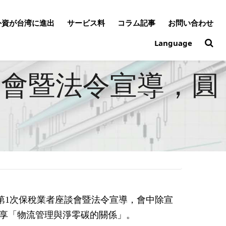
外資が台湾に進出
サービス料
コラム記事
お問い合わせ
Language
談會暨法令宣導，圓
度第1次保稅業者座談會暨法令宣導，會中除宣
享「物流管理與淨零碳的關係」。