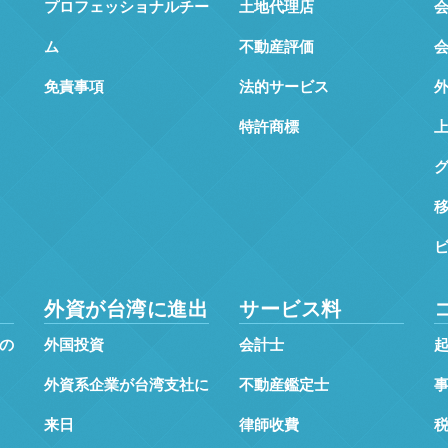
プロフェッショナルチー
土地代理店
ム
不動産評価
免責事項
法的サービス
特許商標
外資が台湾に進出
サービス料
の
外国投資
会計士
外資系企業が台湾支社に
不動産鑑定士
来日
律師收費