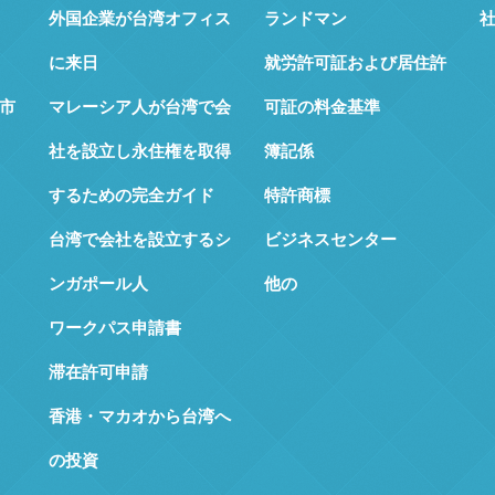
外国企業が台湾オフィス
ランドマン
に来日
就労許可証および居住許
市
マレーシア人が台湾で会
可証の料金基準
社を設立し永住権を取得
簿記係
するための完全ガイド
特許商標
台湾で会社を設立するシ
ビジネスセンター
ンガポール人
他の
ワークパス申請書
滞在許可申請
香港・マカオから台湾へ
の投資