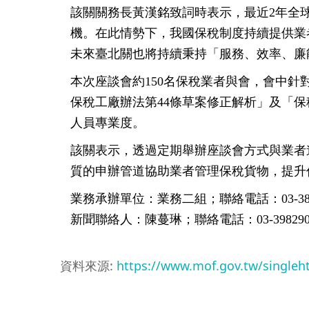
該關關務長黃漢銘致詞時表示，最近2年全
機。在此情勢下，我國保稅制度持續提供業
未來臺北關也將持續秉持「服務、效率、廉
本次座談會約150名保稅業者與會，會中
保稅工廠辦法第44條草案修正解析」及「
人員專業度。
該關表示，透過定期舉辦座談會方式與業者
質的申辦管道協助業者管理保稅貨物，提升
業務承辦單位：業務二組；聯絡電話：03-3834
新聞聯絡人：陳蔓琳；聯絡電話：03-3982901 
資料來源:
https://www.mof.gov.tw/single