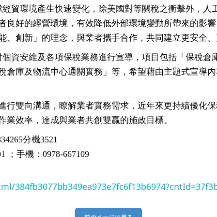
球經貿環境產生快速變化，除美國對等關稅之衝擊外，人
者良好的經營環境，有效降低外部環境變動所帶來的影響
能、創新」的理念，與業者攜手合作，共同建立更安全、
針對個資安維及各項保稅業務進行宣導，項目包括「保稅倉
保稅倉庫及物流中心通關實務」等，希望藉由主題式宣導內
進行雙向溝通，瞭解業者實務需求，近年來更持續優化保
作業效率，達成與業者共創雙贏的施政目標。
265分機3521
；手機：0978-667109
html/384fb3077bb349ea973e7fc6f13b6974?cntId=37f