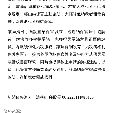
定，重新計算補徵稅額為8萬元。本案因納稅者不諳法
令規定，經由納保官主動協助，大幅降低納稅者租稅負
擔，落實納稅者權益保障。
該局指出，自設置納保官以來，透過納保官居中協調
後，解決許多稅捐爭議，也獲得民眾滿意且正面的評
價。為賡續強化納稅服務，該局官網設有「納稅者權利
保護專區」，提供各單位納保官姓名及聯絡方式供民眾
電話或書面聯繫，同時也提供線上申請的路徑連結，以
多元化管道方便民眾查詢及運用。該局納保官竭誠提供
協助，為納稅者權益把關！
新聞稿聯絡人：法務組 邱股長 06-2223111轉8125
資料來源: