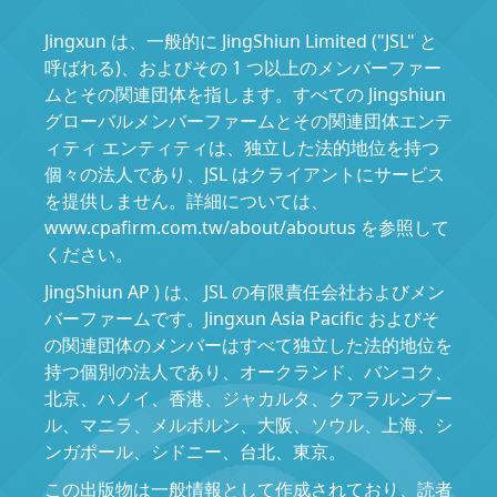
Jingxun は、一般的に JingShiun Limited ("JSL" と
呼ばれる)、およびその 1 つ以上のメンバーファー
ムとその関連団体を指します。すべての Jingshiun
グローバルメンバーファームとその関連団体エンテ
ィティ エンティティは、独立した法的地位を持つ
個々の法人であり、JSL はクライアントにサービス
を提供しません。詳細については、
www.cpafirm.com.tw/about/aboutus を参照して
ください。
JingShiun AP ) は、 JSL の有限責任会社およびメン
バーファームです。Jingxun Asia Pacific およびそ
の関連団体のメンバーはすべて独立した法的地位を
持つ個別の法人であり、オークランド、バンコク、
北京、ハノイ、香港、ジャカルタ、クアラルンプー
ル、マニラ、メルボルン、大阪、ソウル、上海、シ
ンガポール、シドニー、台北、東京。
この出版物は一般情報として作成されており、読者