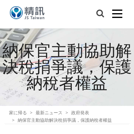
納保官主動協助解
決稅捐爭議，保護
納稅者權益
家に帰る
最新ニュース
政府発表
納保官主動協助解決稅捐爭議，保護納稅者權益