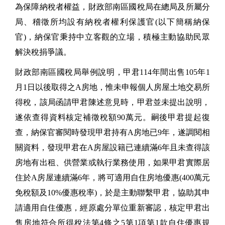
為保障納稅者權益，財政部南區國稅局在總局及所屬分
局、稽徵所均設有納稅者權利保護官(以下簡稱納保
官)，納保官秉持中立客觀的立場，積極主動協助民眾
解決稅捐爭議。
財政部南區國稅局舉例說明，甲君114年間出售105年1
月1日以後取得之A房地，惟未申報個人房屋土地交易所
得稅，該局函請甲君陳述意見時，甲君並未提出說明，
遂依查得資料核定補徵稅額90萬元。嗣後甲君提起復
查，納保官審閱時發現甲君持有A房地已9年，遂調閱相
關資料，發現甲君在A房屋設籍已連續滿6年且未查得該
房地有出租、供營業或執行業務使用，如果甲君實際居
住於A房屋連續滿6年，將可適用自住房地優惠(400萬元
免稅額及10%優惠稅率)，於是主動聯繫甲君，協助其申
請適用自住優惠，經原處分單位重新審認，核定甲君出
售房地符合所得稅法第4條之5第1項第1款自住優惠規