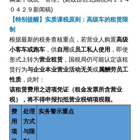
０４２９新闻稿
)
【特别提醒】实质课税原则：高级车的租赁限
制
根据最新的税务查核重点，若营业人购置
高级
小客车或跑车
，供
自用
或
员工私人使用
，即使
形式上转为
营业租赁
，国税局仍可能认定该租
赁行为
与企业本业营业活动无关
或
属酬劳员工
性质
，此时：
该租赁费用之进项凭证（租金发票所含营业
税），将不得申报扣抵营业税销项税额。
费
处理
实务警示重点
用
方式
项
与限