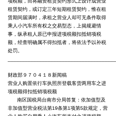
项税额，而将融资租赁契约形式上设计成营业
租赁契约，或订定三年短期租赁契约，惟在租
赁期间届满时，承租之营业人却可无条件取得
乘人小汽车所有权之交易型态，上揭规避情
事，纵承租人原已申报进项税额扣抵销项税
额，经查明确属不得扣抵者，将依法予以补税
处罚。
______________________________________
财政部９７０４１８新闻稿
营业人购置依行车执照所登载客货两用车之进
项税额得扣抵销项税额
南区国税局台南市分局答复：依加值型及
非加值型营业税法第
19
条第
1
项第
5
款规定，营