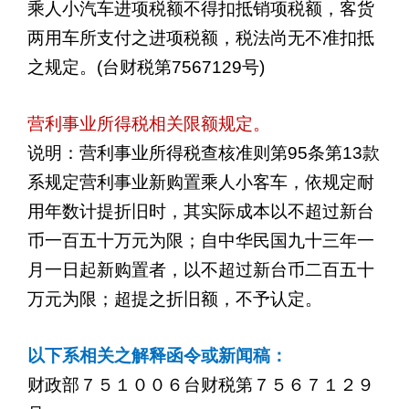
乘人小汽车进项税额不得扣抵销项税额，客货
两用车所支付之进项税额，税法尚无不准扣抵
之规定。
(
台财税第
7567129
号
)
营利事业所得税相关限额规定。
说明：营利事业所得税查核准则第
95
条第
13
款
系规定营利事业新购置乘人小客车，依规定耐
用年数计提折旧时，其实际成本以不超过新台
币一百五十万元为限；自中华民国九十三年一
月一日起新购置者，以不超过新台币二百五十
万元为限；超提之折旧额，不予认定。
以下系相关之解释函令或新闻稿：
财政部７５１００６台财税第７５６７１２９