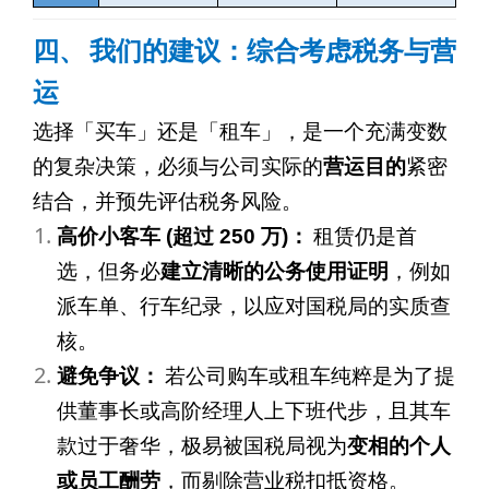
四、
我们的建议：综合考虑税务与营
运
选择「买车」还是「租车」，是一个充满变数
的复杂决策，必须与公司实际的
营运目的
紧密
结合，并预先评估税务风险。
高价小客车
(
超过
250
万
)
：
租赁仍是首
选，但务必
建立清晰的公务使用证明
，例如
派车单、行车纪录，以应对国税局的实质查
核。
避免争议：
若公司购车或租车纯粹是为了提
供董事长或高阶经理人上下班代步，且其车
款过于奢华，极易被国税局视为
变相的个人
或员工酬劳
，而剔除营业税扣抵资格。