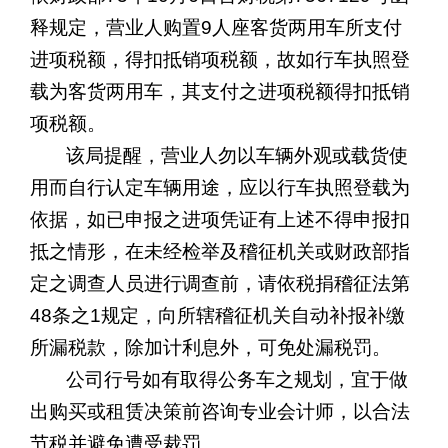
释规定，营业人购置
9
人座客货两用车所支付
进项税额，得扣抵销项税额，故如行车执照登
载为客货两用车，其支付之进项税额得扣抵销
项税额。
该局提醒，营业人勿以车辆外观或载货使
用而自行认定车辆用途，应以行车执照登载为
依据，如已申报之进项凭证有上述不得申报扣
抵之情形，在未经检举及稽征机关或财政部指
定之调查人员进行调查前，请依税捐稽征法第
48
条之
1
规定，向所辖稽征机关自动补报补缴
所漏税款，除加计利息外，可免处漏税罚。
公司行号如有取得公务车之规划，宜于做
出购买或租赁决策前咨询专业会计师，以合法
节税并避免遭受裁罚。