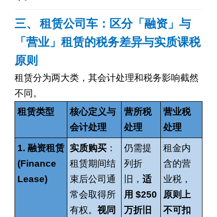
三、
租赁公司车：区分「融资」与
「营业」租赁的税务差异与实质课税
原则
租赁分为两大类，其会计处理和税务影响截然
不同。
租赁类型
核心定义与
营所税
营业税
会计处理
处理
处理
1.
融资租赁
实质购买
：
仍需提
租金内
(Finance
租赁期间结
列折
含的营
Lease)
束后公司通
旧，
适
业税，
常会取得所
用
$250
原则上
有权。
视同
万折旧
不可扣