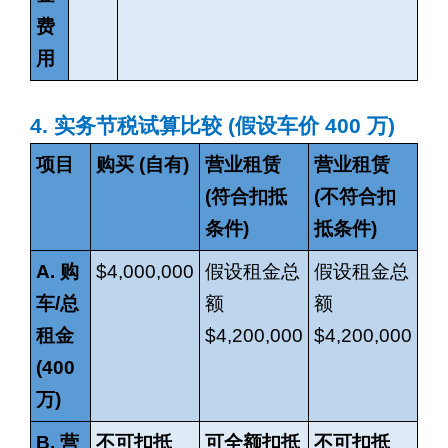
费
用
4.
实务节税试算比较
(
假设车价
400
万
)
项目
购买
(
自有
)
营业租赁
营业租赁
(
符合扣抵
(
不符合扣
条件
)
抵条件
)
A.
购
$4,000,000
假设租金总
假设租金总
车
/
总
额
额
租金
$4,200,000
$4,200,000
(400
万
)
B.
营
不可扣抵
可全额扣抵
不可扣抵