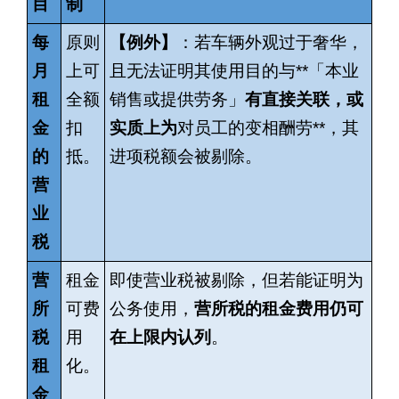
目
制
每
原则
【例外】
：若车辆外观过于奢华，
月
上可
且无法证明其使用目的与
**
「本业
租
全额
销售或提供劳务」
有直接关联，或
金
扣
实质上为
对员工的变相酬劳
**
，其
的
抵。
进项税额会被剔除。
营
业
税
营
租金
即使营业税被剔除，但若能证明为
所
可费
公务使用，
营所税的租金费用仍可
税
用
在上限内认列
。
租
化。
金