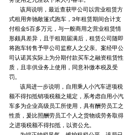
该局说明，最近查获甲公司以营业租赁方
式租用奔驰敞篷式跑车，
3
年租赁期间合计支
付租金
5
百多万元，与一般商用之营业租赁情
形颇具差异，且于租期届满后，租赁公司随即
将跑车转售予甲公司监察人之父亲。案经甲公
司认诺其实际上为分期付款买车之融资租赁性
质，且非供业务上使用，同意补缴本税及受
罚。
该局进一步说明，自用乘人小汽车进项税
额不得扣抵销项税额之规定，系考虑自用小汽
车多为企业高级员工所使用，具有酬劳员工之
性质，爰比照酬劳员工个人之货物或劳务取得
之进项税额不得扣抵，以资公允。
为端正纳税风气、维护租税公平，该局已