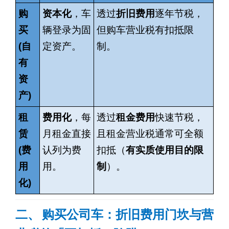
购
资本化
，车
透过
折旧费用
逐年节税，
买
辆登录为固
但购车营业税有扣抵限
(
自
定资产。
制。
有
资
产
)
租
费用化
，每
透过
租金费用
快速节税，
赁
月租金直接
且租金营业税通常可全额
(
费
认列为费
扣抵（
有实质使用目的限
用
用。
制
）。
化
)
二、
购买公司车：折旧费用门坎与营