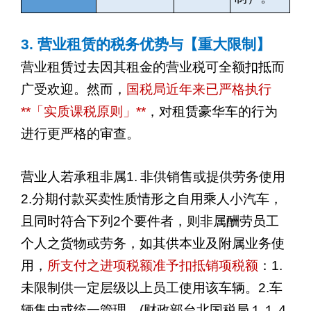
3.
营业租赁的税务优势与【重大限制】
营业租赁过去因其租金的营业税可全额扣抵而
广受欢迎。然而，
国税局近年来已严格执行
**
「实质课税原则」
**
，对租赁豪华车的行为
进行更严格的审查。
营业人若承租非属
1.
非供销售或提供劳务使用
2.
分期付款买卖性质情形之自用乘人小汽车，
且同时符合下列
2
个要件者，则非属酬劳员工
个人之货物或劳务，如其供本业及附属业务使
用，
所支付之进项税额准予扣抵销项税额
：
1.
未限制供一定层级以上员工使用该车辆。
2.
车
辆集中或统一管理。
(
财政部台北国税局１１４