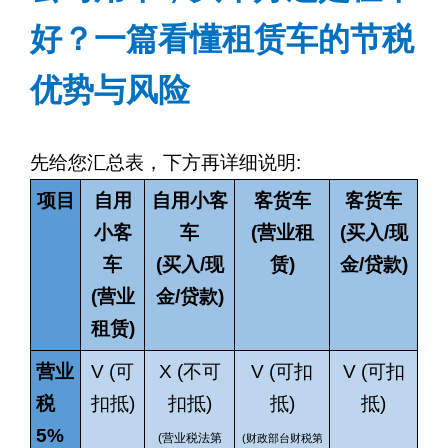
好？一篇看懂租赁车的节税
优势与风险
先给您汇总表，下方再详细说明
:
项目
自用
自用小客
客货车
客货车
小客
车
(
营业租
(
买入
/
现
车
(
买入
/
现
赁
)
金
/
贷款
)
(
营业
金
/
贷款
)
租赁
)
营业
V (
可
X (
不可
V (
可扣
V (
可扣
税
扣抵
)
扣抵
)
抵
)
抵
)
5%
(
营业税法第
(
财政部台财税第