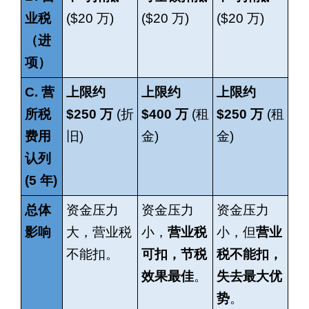
业税
($20
万
)
($20
万
)
($20
万
)
（进
项）
C.
营
上限约
上限约
上限约
所税
$250
万
(
折
$400
万
(
租
$250
万
(
租
费用
旧
)
金
)
金
)
认列
(5
年
)
总体
资金压力
资金压力
资金压力
影响
大，营业税
小，
营业税
小，但
营业
不能扣。
可扣，节税
税不能扣，
效果最佳
。
失去最大优
势
。