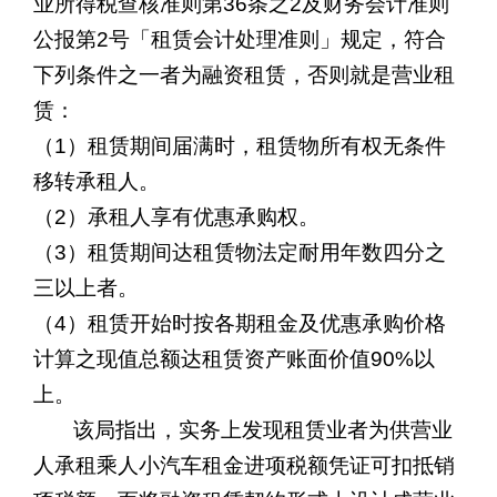
业所得税查核准则第
36
条之
2
及财务会计准则
公报第
2
号「租赁会计处理准则」规定，符合
下列条件之一者为融资租赁，否则就是营业租
赁：
（
1
）租赁期间届满时，租赁物所有权无条件
移转承租人。
（
2
）承租人享有优惠承购权。
（
3
）租赁期间达租赁物法定耐用年数四分之
三以上者。
（
4
）租赁开始时按各期租金及优惠承购价格
计算之现值总额达租赁资产账面价值
90%
以
上。
该局指出，实务上发现租赁业者为供营业
人承租乘人小汽车租金进项税额凭证可扣抵销