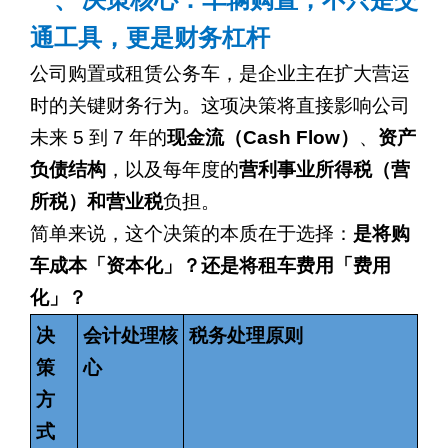
一、
决策核心：车辆购置，不只是交
通工具，更是财务杠杆
公司购置或租赁公务车，是企业主在扩大营运
时的关键财务行为。这项决策将直接影响公司
未来
5
到
7
年的
现金流（
Cash Flow
）
、
资产
负债结构
，以及每年度的
营利事业所得税（营
所税）和营业税
负担。
简单来说，这个决策的本质在于选择：
是将购
车成本「资本化」？还是将租车费用「费用
化」？
决
会计处理核
税务处理原则
策
心
方
式