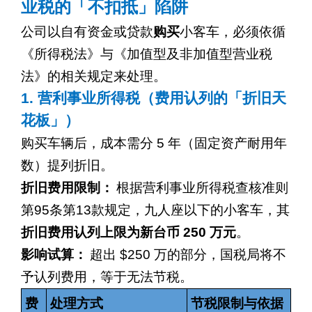
业税的「不扣抵」陷阱
公司以自有资金或贷款
购买
小客车，必须依循
《所得税法》与《加值型及非加值型营业税
法》的相关规定来处理。
1.
营利事业所得税（费用认列的「折旧天
花板」）
购买车辆后，成本需分
5
年（固定资产耐用年
数）提列折旧。
折旧费用限制：
根据营利事业所得税查核准则
第
95
条第
13
款规定，九人座以下的小客车，其
折旧费用认列上限为新台币
250
万元
。
影响试算：
超出
$250
万的部分，国税局将不
予认列费用，等于无法节税。
费
处理方式
节税限制与依据