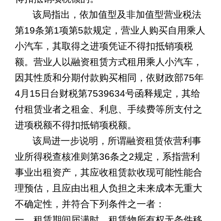
该局指出，依加值型及非加值型营业税法
第
19
条第
1
项第
5
款规定，营业人购买自用乘人
小汽车，其取得之进项凭证不得扣抵销项税
额。营业人以融资租赁方式租用乘人小汽车，
因其性质和分期付款购买相同，依财政部
75
年
4
月
15
日台财税第
7539634
号函释规定，其给
付租赁业者之租金、利息、手续费等所支付之
进项税额不得扣抵销项税额。
该局进一步说明，所谓融资租赁依营利事
业所得税查核准则第
36
条之
2
规定，系指营利
事业出租资产，其应收租赁款收现可能性能合
理预估，且应由出租人负担之未来成本无重大
不确定性，并符合下列条件之一者：
一、租赁期间届满时，租赁物所有权无条件移