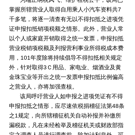
掌握所辖营业人取得自用乘人小汽车资料共
7
千多笔，将逐一清查有无以不得扣抵之进项凭
证申报扣抵销项税额之情形。此外，营业人常
以个人或家庭开销取得之统一发票，申报扣抵
营业税销项税额及列报营利事业所得税成本费
用，
101
年度除将持续倡导不得扣抵相关规定
外，针对取得
3
Ｃ用品、家电业、烟酒业及黄
金珠宝业等开出之统一发票申报扣抵比例偏高
之营业人，亦将加强查核。
该局呼吁营业人如申报之进项凭证有不得
申报扣抵之情形，应尽速依税捐稽征法第
48
条
之
1
规定，向所辖稽征机关自动补报并补缴所
漏税款，凡在未经检举及稽征机关或财政部指
定之调查人员进行调查前，除加计利息外，可