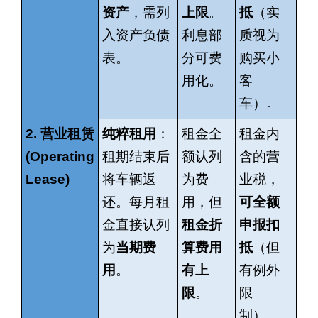
资产
，需列
上限
。
抵
（实
入资产负债
利息部
质视为
表。
分可费
购买小
用化。
客
车）。
2.
营业租赁
纯粹租用
：
租金全
租金内
(Operating
租期结束后
额认列
含的营
Lease)
将车辆返
为费
业税，
还。每月租
用，但
可全额
金直接认列
租金折
申报扣
为
当期费
算费用
抵
（但
用
。
有上
有例外
限
。
限
制）。