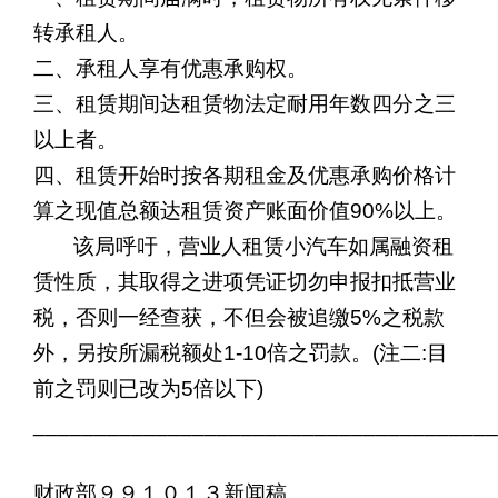
转承租人。
二、承租人享有优惠承购权。
三、租赁期间达租赁物法定耐用年数四分之三
以上者。
四、租赁开始时按各期租金及优惠承购价格计
算之现值总额达租赁资产账面价值
90%
以上。
该局呼吁，营业人租赁小汽车如属融资租
赁性质，其取得之进项凭证切勿申报扣抵营业
税，否则一经查获，不但会被追缴
5%
之税款
外，另按所漏税额处
1-10
倍之罚款。
(
注二
:
目
前之罚则已改为
5
倍以下
)
______________________________________
财政部９９１０１３新闻稿