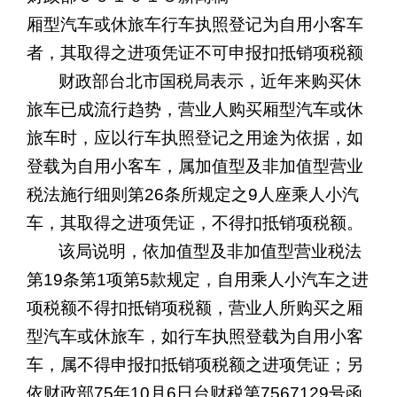
厢型汽车或休旅车行车执照登记为自用小客车
者，其取得之进项凭证不可申报扣抵销项税额
财政部台北市国税局表示，近年来购买休
旅车已成流行趋势，营业人购买厢型汽车或休
旅车时，应以行车执照登记之用途为依据，如
登载为自用小客车，属加值型及非加值型营业
税法施行细则第
26
条所规定之
9
人座乘人小汽
车，其取得之进项凭证，不得扣抵销项税额。
该局说明，依加值型及非加值型营业税法
第
19
条第
1
项第
5
款规定，自用乘人小汽车之进
项税额不得扣抵销项税额，营业人所购买之厢
型汽车或休旅车，如行车执照登载为自用小客
车，属不得申报扣抵销项税额之进项凭证；另
依财政部
75
年
10
月
6
日台财税第
7567129
号函