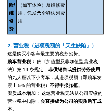
险
/
（如车体险）及维修费
维
用，凭发票全额认列费
修
用。
费
2.
营业税（进项税额的「天生缺陷」）
这是购买小客车最主要的税务劣势。
购车营业税：
依《加值型及非加值型营业税
法》第
19
条规定，
非供销售或提供劳务使用
的九人座以下小客车，其进项税额（即购车发
票上
5%
的营业税）
不得申报扣抵
。
实质成本增加：
这笔营业税无法从公司应缴的
营业税中扣除，
会直接成为公司的实质购车成
本
。