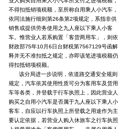
业人购买自用乘人小汽车所支付之进项税额，
不得扣抵销项税额，至所称自用乘人小汽车，
依同法施行细则第
26
条第
2
项规定，系指非供
销售或提供劳务使用之九人座以下乘人小客
车。惟营业人若系购置「客货两用车」，则依
财政部
75
年
10
月
6
日台财税第
7567129
号函解
释并无不准扣抵之规定，亦即该笔进项税额仍
得扣抵销项税额。
该分局进一步说明，依道路交通安全规则
规定，汽车依其使用性质可分为客用车及货用
车等各类，并登载于行车执照上，因此营业人
购买之自用小汽车是否属于九人座以下乘人小
客车，自应以行车执照上所登载之用途作为主
要认定依据，若营业人购入休旅车之行车执照