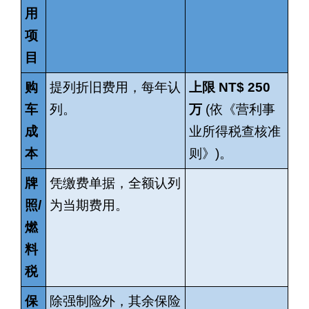
用
项
目
购
提列折旧费用，每年认
上限
NT$ 250
车
列。
万
(
依《营利事
成
业所得税查核准
本
则》
)
。
牌
凭缴费单据，全额认列
照
/
为当期费用。
燃
料
税
保
除强制险外，其余保险