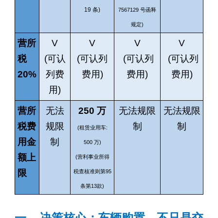
19
条
)
7567129
号函释
)
规定
营所
V
V
V
V
税
(
可认
(
可认列
(
可认列
(
可认列
20%
列费
费用
)
费用
)
费用
)
用
)
营所
无法
250
万
无法规限
无法规限
税费
规限
制
制
(
:
租赁业用车
用金
制
500
)
万
额上
(
营利事业所得
限
95
税查核准则第
13
)
条第
款