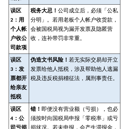
误区
税务大忌！
公司成立后，必须「公私
2：用
分明」。若用老板个人帐户收货款，
个人帐
会被国税局视为漏开发票及隐匿营
户收公
收，连补带罚非常重。
司款项
误区
伪造文书风险！
若无实际交易却开立
3：发
发票给他人抵税，涉及帮助他人逃漏
票都开
税及违反税捐稽征法，属刑事责任。
给亲友
抵税
误区
错！
即便没有营业额（亏损），也必
4：公
须按时向国税局申报「零税率」或亏
司亏损
损状况。若未申报，会产生滞报金，