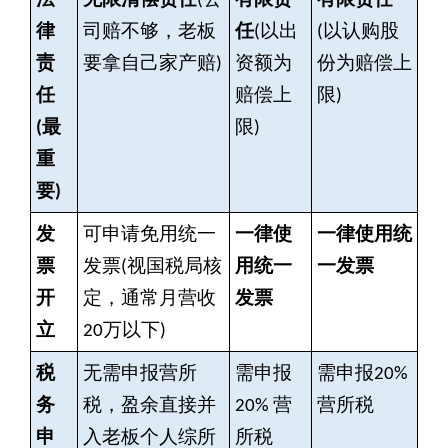
法
无限清偿责任
(
公
有限责
有限责任
律
司赔不够，老板
任
(
以出
(
以认购股
责
要拿自己家产赔)
资额为
份为赔偿上
任
赔偿上
限)
(最
限)
重
要)
发
可申请免用统一
一律使
一律使用统
票
发票(视国税局核
用统一
一发票
开
定，通常月营收
发票
立
20万以下)
税
无需申报营所
需申报
需申报20%
务
税，盈余直接并
20% 营
营所税
申
入老板个人综所
所税