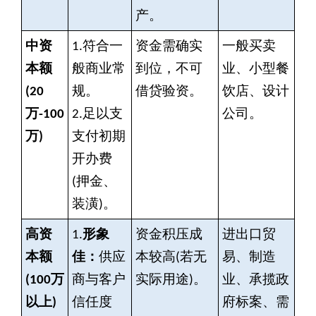
产。
中资
1.
符合一
资金需确实
一般买卖
本额
般商业常
到位，不可
业、小型餐
(20
规。
借贷验资。
饮店、设计
万-100
2.
足以支
公司。
万)
支付初期
开办费
(押金、
装潢)。
高资
1.
形象
资金积压成
进出口贸
本额
佳：
供应
本较高(若无
易、制造
(100
万
商与客户
实际用途)。
业、承揽政
以上)
信任度
府标案、需