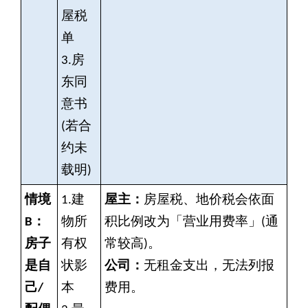
屋税
单
3.
房
东同
意书
(若合
约未
载明)
情境
1.
建
屋主：
房屋税、地价税会依面
B：
物所
积比例改为「营业用费率」(通
房子
有权
常较高)。
是自
状影
公司：
无租金支出，无法列报
己/
本
费用。