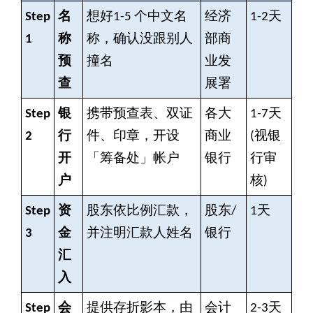
Step
名
想好1-5 个中文名
经济
1-2
天
1
称
称，确认没跟别人
部商
预
撞名
业发
查
展署
Step
银
携带预查表、双证
各大
1-7
天
2
行
件、印章，开设
商业
(视银
开
「筹备处」帐户
银行
行审
户
核)
Step
资
股东依比例汇款，
股东/
1
天
3
金
并注明汇款人姓名
银行
汇
入
Step
会
提供存折影本，由
会计
2-3
天