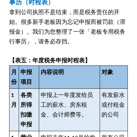
事历（时程表）
拿到公司执照不是结束，而是税务责任的开
始。很多新手老板因为忘记申报而被罚款（滞
报金）。我们为您整理了一张「老板专用税务
行事历」，请务必存挡。
【表五：年度税务申报时程表】
月
申报
内容说明
对象
份
项目
1
各类
申报上一年度发给员
有发薪水
月
所得
工的薪水、房东租
或付租金
扣缴
金、会计师费等。
的公司
申报