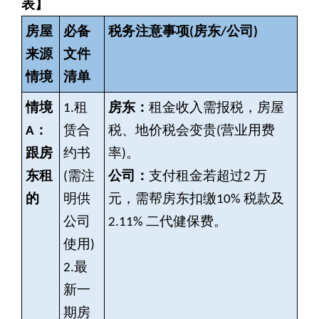
表】
房屋
必备
税务注意事项(房东/公司)
来源
文件
情境
清单
情境
1.
租
房东：
租金收入需报税，房屋
A：
赁合
税、地价税会变贵(营业用费
跟房
约书
率)。
东租
(需注
公司：
支付租金若超过2 万
的
明供
元，需帮房东扣缴10% 税款及
公司
2.11% 二代健保费。
使用)
2.
最
新一
期房