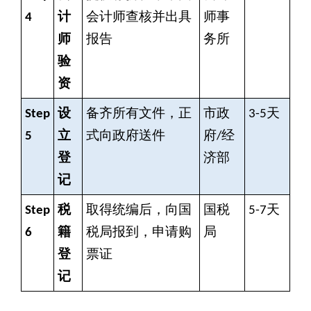
4
计
会计师查核并出具
师事
师
报告
务所
验
资
Step
设
备齐所有文件，正
市政
3-5
天
5
立
式向政府送件
府/经
登
济部
记
Step
税
取得统编后，向国
国税
5-7
天
6
籍
税局报到，申请购
局
登
票证
记