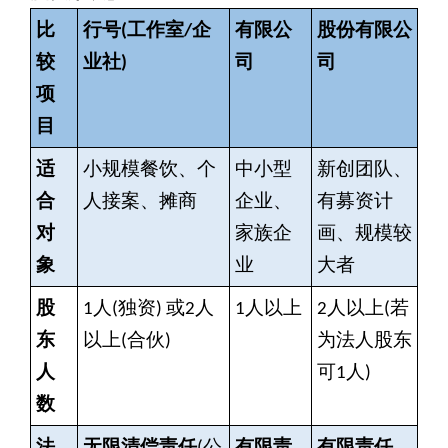
比
行号(工作室/企
有限公
股份有限公
较
业社)
司
司
项
目
适
小规模餐饮、个
中小型
新创团队、
合
人接案、摊商
企业、
有募资计
对
家族企
画、规模较
象
业
大者
股
1
人(独资) 或2人
1
人以上
2
人以上(若
东
以上(合伙)
为法人股东
人
可1人)
数