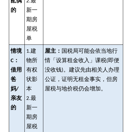
配偶
2.
最
的
新一
期房
屋税
单
情境
1.
建
屋主：
国税局可能会依当地行
C：
物所
情「设算租金收入」课税(即便
借用
有权
没收钱)。建议先由相关人办理
爸
状影
公证，证明无租金事实，但房
妈/
本
屋税与地价税仍会增加。
亲友
2.
最
的
新一
期房
屋税