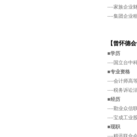
----家族企
----集团企
【曾怀德会
■学历
----国立台
■专业资格
----会计师
----税务诉
■经历
----勤业众
----宝成工
■现职
----精讯联