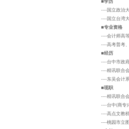
■学历
----国立政
----国立台
■专业资格
----会计师
----高考普
■经历
----台中市
----精讯联
----东吴会
■现职
----精讯联
----台中(
----高点文
----桃园