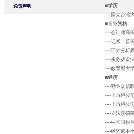
免责声明
■学历
----国立台
■专业资格
----会计师
----记帐士
----证券分
----税务诉
----教育部
■经历
----勤业众
----上市柜
----上市柜
----立法院
----中区国
----经济部