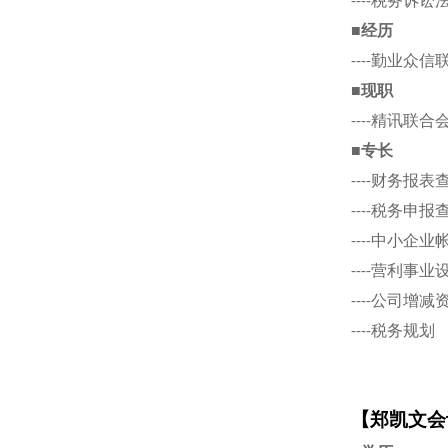
----税务诉
■经历
----勤业众
■现职
----精讯联
■专长
----财务报
----税务申
----中小企
----营利事业
----公司增减
----税务规划
【郑凯文会