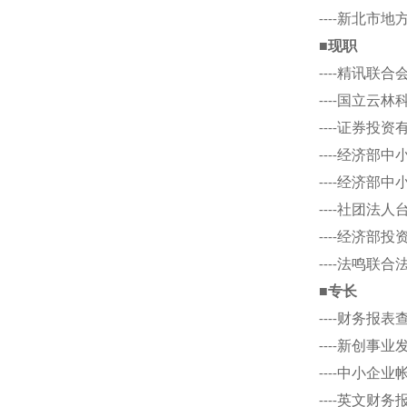
----新北市
■现职
----精讯联
----国立云
----证券投
----经济部
----经济部
----社团法
----经济部
----法鸣联
■专长
----财务报
----新创事
----中小企
----英文财