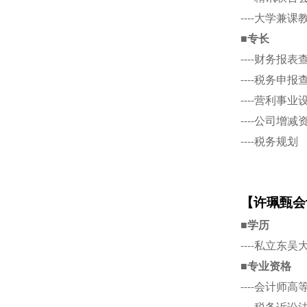
----大学兼课
■专长
----财务报
----税务申
----营利事业
----公司增减
----税务规划
【许珮甄会
■学历
----私立东
■专业资格
----会计师