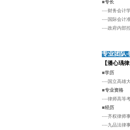
■专长
----财务会计
----国际会
----政府内
专业团队-
【潘心瑀律
■学历
----国立高
■专业资格
----律师高
■经历
----齐权律
----九品法