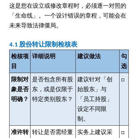
这是您在设立或修改章程时，必须逐一对照的
「生命线」。一个设计错误的章程，可能会在
未来导致法律僵局。
4.1
股份转让限制检核表
检核项
详细说明
建议做法
勾
目
选
限制对
是否包含所有股
建议针对「创
□
象是否
东，或是仅限于
始股东」与
明确？
特定类别股东？
「员工持股」
设定不同限
制。
准许转
转让是否需经董
实务上建议采
□