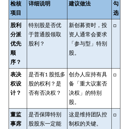
检核
详细说明
建议做法
勾
项目
选
股利
特别股是否优
新创募资时，投
□
分派
于普通股领取
资人通常会要求
优先
股利？
「参与型」特别
顺
股。
序？
表决
是否有1 股抵多
创办人应持有具
□
权设
股的权利？是
备「重大议案否
计？
否有否决权？
决权」的特别
股。
董监
是否保障特别
这是维持团队控
□
事席
股股东一定能
制权的关键。