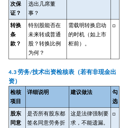
次保
选出几席董
证？
事？
转换
特别股能否在
需载明转换启动
□
条
未来转成普通
的时机（如上市
款？
股？转换比例
柜前）。
为何？
4.3
劳务/技术出资检核表（若有非现金出
资）
检核
详细说明
建议做法
勾
项目
选
股东
是否所有股东都
这是法律强制要
□
同意
签名同意劳务折
求，不能遗漏。