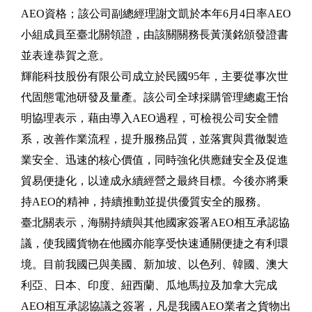
AEO資格；該公司副總經理謝文凱於本年6月4日率AEO
小組成員至臺北關領證，由該關關務長黃漢銘頒發證書
並表達恭賀之意。
輝能科技股份有限公司成立於民國95年，主要從事次世
代固態電池研發及量產。該公司全球採購管理總處王怡
明協理表示，藉由導入AEO過程，可檢視公司安全體
系，改善作業流程，提升服務品質，並落實與貫徹製造
業安全、迅速的核心價值，同時強化供應鏈安全及促進
貿易便捷化，以達成永續經營之最終目標。今後亦將秉
持AEO的精神，持續推動並提供優質安全的服務。
臺北關表示，海關持續與其他國家簽署AEO相互承認協
議，使我國貨物在他國亦能享受快速通關便捷之有利環
境。目前我國已與美國、新加坡、以色列、韓國、澳大
利亞、日本、印度、紐西蘭、瓜地馬拉及加拿大完成
AEO相互承認協議之簽署，凡是我國AEO業者之貨物出