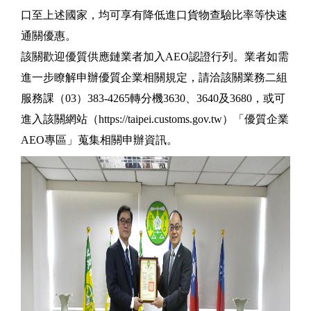
口至上述國家，均可享有降低進口貨物查驗比率等快速
通關優惠。
該關歡迎優質供應鏈業者加入AEO認證行列。業者如需
進一步瞭解申辦優質企業相關規定，請洽該關業務二組
服務課（03）383-4265轉分機3630、3640及3680，或可
進入該關網站（https://taipei.customs.gov.tw）「優質企業
AEO專區」蒐集相關申辦資訊。