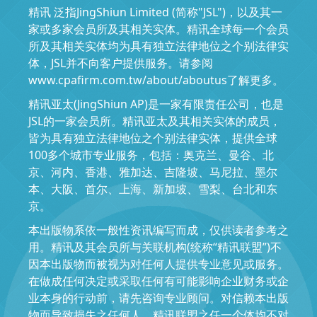
精讯 泛指JingShiun Limited (简称"JSL")，以及其一
家或多家会员所及其相关实体。精讯全球每一个会员
所及其相关实体均为具有独立法律地位之个别法律实
体，JSL并不向客户提供服务。请参阅
www.cpafirm.com.tw/about/aboutus了解更多。
精讯亚太(JingShiun AP)是一家有限责任公司，也是
JSL的一家会员所。精讯亚太及其相关实体的成员，
皆为具有独立法律地位之个别法律实体，提供全球
100多个城市专业服务，包括：奥克兰、曼谷、北
京、河内、香港、雅加达、吉隆坡、马尼拉、墨尔
本、大阪、首尔、上海、新加坡、雪梨、台北和东
京。
本出版物系依一般性资讯编写而成，仅供读者参考之
用。精讯及其会员所与关联机构(统称“精讯联盟”)不
因本出版物而被视为对任何人提供专业意见或服务。
在做成任何决定或采取任何有可能影响企业财务或企
业本身的行动前，请先咨询专业顾问。对信赖本出版
物而导致损失之任何人，精讯联盟之任一个体均不对