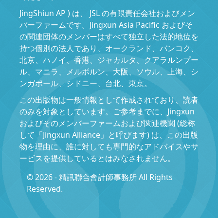
JingShiun AP ) は、 JSL の有限責任会社およびメン
バーファームです。Jingxun Asia Pacific およびそ
の関連団体のメンバーはすべて独立した法的地位を
持つ個別の法人であり、オークランド、バンコク、
北京、ハノイ、香港、ジャカルタ、クアラルンプー
ル、マニラ、メルボルン、大阪、ソウル、上海、シ
ンガポール、シドニー、台北、東京。
この出版物は一般情報として作成されており、読者
のみを対象としています。ご参考までに、Jingxun
およびそのメンバーファームおよび関連機関 (総称
して「Jingxun Alliance」と呼びます) は、この出版
物を理由に、誰に対しても専門的なアドバイスやサ
ービスを提供しているとはみなされません。
© 2026 - 精訊聯合會計師事務所 All Rights
Reserved.