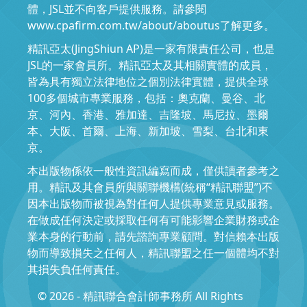
體，JSL並不向客戶提供服務。請參閱
www.cpafirm.com.tw/about/aboutus了解更多。
精訊亞太(JingShiun AP)是一家有限責任公司，也是
JSL的一家會員所。精訊亞太及其相關實體的成員，
皆為具有獨立法律地位之個別法律實體，提供全球
100多個城市專業服務，包括：奧克蘭、曼谷、北
京、河內、香港、雅加達、吉隆坡、馬尼拉、墨爾
本、大阪、首爾、上海、新加坡、雪梨、台北和東
京。
本出版物係依一般性資訊編寫而成，僅供讀者參考之
用。精訊及其會員所與關聯機構(統稱“精訊聯盟”)不
因本出版物而被視為對任何人提供專業意見或服務。
在做成任何決定或採取任何有可能影響企業財務或企
業本身的行動前，請先諮詢專業顧問。對信賴本出版
物而導致損失之任何人，精訊聯盟之任一個體均不對
其損失負任何責任。
© 2026 - 精訊聯合會計師事務所 All Rights