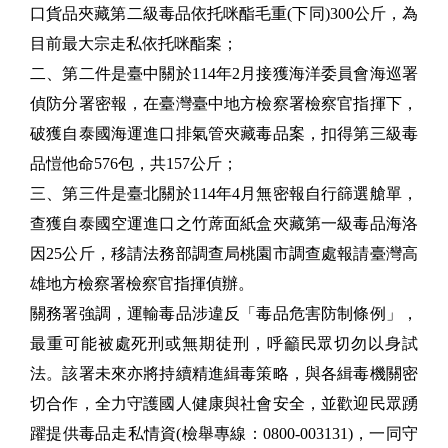
口貨品夾藏第二級毒品依托咪酯毛重(下同)300公斤，為
目前最大宗走私依托咪酯案；
二、第二件是臺中關於114年2月接獲海洋委員會海巡署
偵防分署密報，在臺灣臺中地方檢察署檢察官指揮下，
破獲自泰國海運進口排氣管夾藏毒品案，扣得第三級毒
品愷他命576包，共157公斤；
三、第三件是臺北關於114年4月無密報自行篩選艙單，
查獲自泰國空運進口之竹蓆面紙盒夾藏第一級毒品海洛
因25公斤，移請法務部調查局桃園市調查處報請臺灣高
雄地方檢察署檢察官指揮偵辦。
關務署強調，運輸毒品涉違反「毒品危害防制條例」，
最重可能被處死刑或無期徒刑，呼籲民眾切勿以身試
法。該署未來亦將持續精進緝毒策略，與各緝毒機關密
切合作，全力守護國人健康與社會安全，並歡迎民眾踴
躍提供毒品走私情資(檢舉專線：0800-003131)，一同守