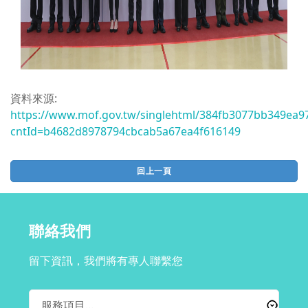
資料來源:
https://www.mof.gov.tw/singlehtml/384fb3077bb349ea9
cntId=b4682d8978794cbcab5a67ea4f616149
回上一頁
聯絡我們
留下資訊，我們將有專人聯繫您