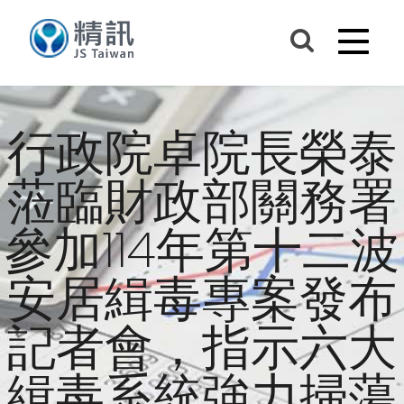
行政院卓院長榮泰
蒞臨財政部關務署
參加114年第十二波
安居緝毒專案發布
記者會，指示六大
緝毒系統強力掃蕩