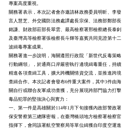
專案高度重視。
關務署表示，本次記者會亦邀請林政務委員明昕、李發
言人慧芝、外交國防法務處譚處長宗保、法務部鄭部長
銘謙、財政部莊部長翠雲、最高檢察署邢檢察總長泰釗
及臺灣高等檢察署張檢察長斗輝等嘉賓共同見證第十二
波緝毒專案成果。
關務署進一步說明，海關遵照行政院「新世代反毒策略
行動綱領」，於通商口岸嚴密執行邊境緝毒重任，持續
精進各項查緝工具，擴大跨機關情資交流，並推進跨境
查緝合作。本次記者會發布6件重大案件，其中3件由海
關自行或聯合友軍成功查獲，充分展現跨部門協力打擊
毒品犯罪的堅強決心與實力：
一、第一件是高雄關於114年1月下旬接獲內政部警政署
保安警察第三總隊密報，在臺灣橋頭地方檢察署檢察官
指揮下，會同該署航空警察局等單位緝獲自印度空運進