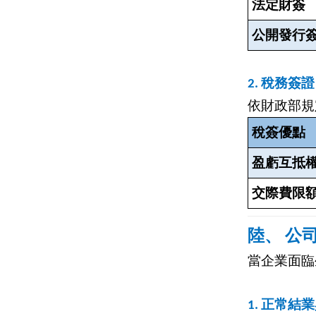
法定財簽
公開發行
2.
稅務簽證 (T
依財政部規
稅簽優點
盈虧互抵
交際費限
陸、 公
當企業面臨
1.
正常結業