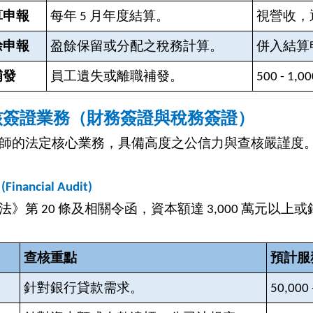
算申報
每年 5 月年度結算。
視營收，
餘申報
盈餘保留或分配之稅務計算。
併入結算申報
補發
員工遺失或離職補發。
500 - 1,00
核簽證業務（財務簽證與稅務簽證）
師的法定核心業務，具備高度之公信力與查核嚴謹度
nancial Audit)
法》第 20 條及相關令函，資本額達 3,000 萬元以
查核重點
預計服務
針對銀行貸款需求。
50,000 