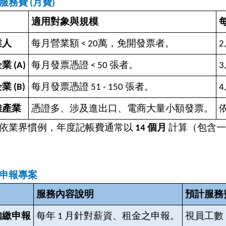
務費 (月費)
適用對象與規模
每
業人
每月營業額 < 20萬，免開發票者。
2
 (A)
每月發票憑證 < 50 張者。
3
 (B)
每月發票憑證 51 - 150 張者。
4
雜產業
憑證多、涉及進出口、電商大量小額發票。
依
依業界慣例，年度記帳費通常以
14 個月
計算（包含一
申報專案
服務內容說明
預計服務費 
扣繳申報
每年 1 月針對薪資、租金之申報。
視員工數