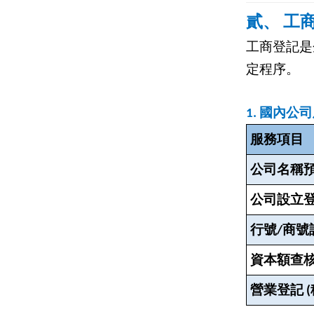
貳、 工
工商登記是
定程序。
1.
國內公司
服務項目
公司名稱
公司設立登
行號/商號
資本額查核
營業登記 