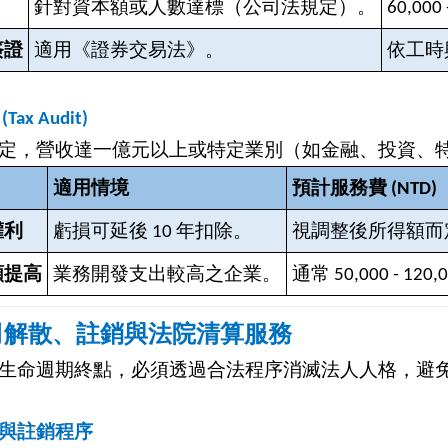
針對資本額或人數達標（公司法規定）。
60,000 
簽證
適用《證券交易法》。
依工時與
ax Audit)
定，營收達一億元以上或特定業別（如金融、投資、
適用情境
預計服務費 (NTD)
權利
虧損可延後 10 年扣除。
視調整後所得額而
額提高
業務開發支出較高之企業。
通常 50,000 - 120,
司解散、註銷與法院清算服務
生命週期終點，必須透過合法程序消滅法人人格，避
與註銷程序