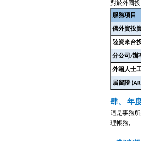
對於外國投
服務項目
僑外資投資核
陸資來台
分公司/辦
外籍人士
居留證 (AR
肆、 年
這是事務所
理帳務。