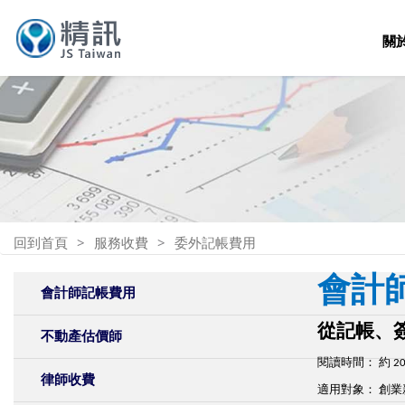
關
回到首頁
服務收費
委外記帳費用
會計
會計師記帳費用
從記帳、
不動產估價師
閱讀時間： 約 2
律師收費
適用對象： 創