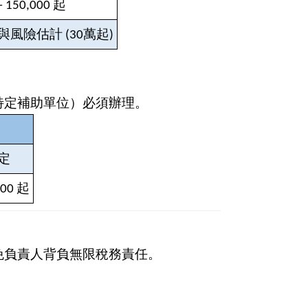
- 150,000
起
風險估計 (30萬起)
特定補助單位）必須辦理。
定
000 起
免負責人背負無限稅務責任。