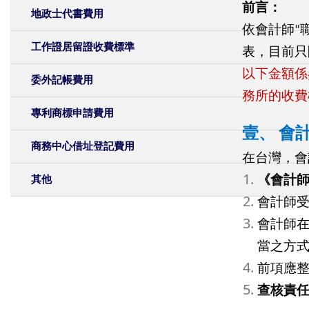
前言：
地政士代書費用
依會計師“
工作證居留證收費標準
表，目前只
以下金額係
委外記帳費用
務所的收費
專利商標申請費用
壹、 會
商務中心借址登記費用
在台灣，會
其他
《會計師
會計師
會計師
當之方
前項應
查核責