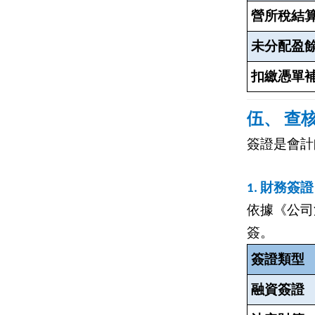
營所稅結
未分配盈
扣繳憑單
伍、 查
簽證是會計
1.
財務簽證 (Fi
依據《公司
簽。
簽證類型
融資簽證