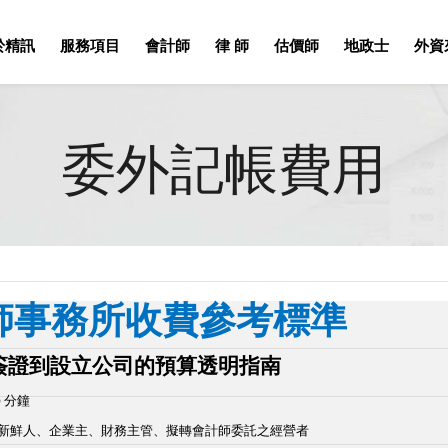
於精訊
服務項目
會計師
律 師
估價師
地政士
外資
委外記帳費用
師事務所收費參考標準
簽證到設立公司的預算透明指南
0 分鐘
業新鮮人、企業主、財務主管、擬轉會計師委託之經營者