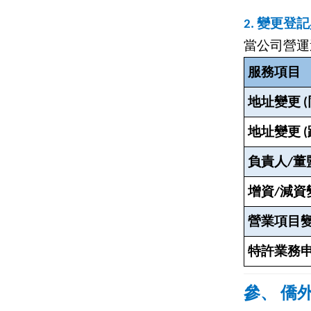
2.
變更登記
當公司營運
服務項目
地址變更 (
地址變更 (
負責人/董
增資/減資
營業項目
特許業務
參、 僑外