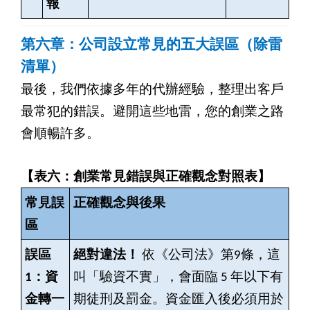
報
第六章：公司設立常見的五大誤區（除雷
清單）
最後，我們依據多年的代辦經驗，整理出客戶
最常犯的錯誤。避開這些地雷，您的創業之路
會順暢許多。
【表六：創業常見錯誤與正確觀念對照表】
常見誤
正確觀念與後果
區
誤區
絕對違法！
依《公司法》第9條，這
1：資
叫「驗資不實」，會面臨 5 年以下有
金轉一
期徒刑及罰金。資金匯入後必須用於