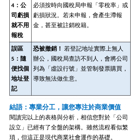
4：公
必須按時向國稅局申報「零稅率」或
司虧損
虧損狀況。若未申報，會產生滯報
就不用
金，甚至被註銷稅籍。
報稅
誤區
恐被撤銷！
若登記地址實際上無人
5：隨
辦公，國稅局查訪不到人，會將公司
便找個
列為「虛設行號」並管制發票購買，
地址登
導致無法做生意。
記
結語：專業分工，讓您專注於商業價值
閱讀完以上的表格與分析，相信您對於「公司
設立」已經有了全盤的架構。雖然流程看似繁
瑣，但這正是現代商業社會運作的基礎。