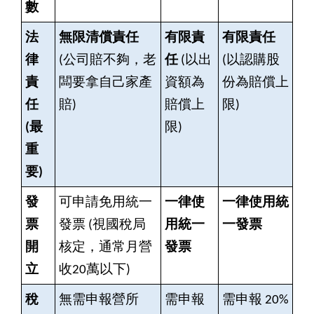
數
法
無限清償責任
有限責
有限責任
律
(
公司賠不夠，老
任
(
以出
(
以認購股
責
闆要拿自己家產
資額為
份為賠償上
任
賠)
賠償上
限)
(最
限)
重
要)
發
可申請免用統一
一律使
一律使用統
票
發票 (視國稅局
用統一
一發票
開
核定，通常月營
發票
立
收20萬以下)
稅
無需申報營所
需申報
需申報 20%