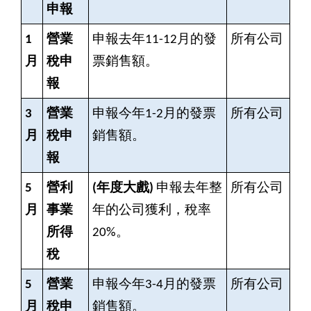
申報
1
營業
申報去年11-12月的發
所有公司
月
稅申
票銷售額。
報
3
營業
申報今年1-2月的發票
所有公司
月
稅申
銷售額。
報
5
營利
(
年度大戲)
申報去年整
所有公司
月
事業
年的公司獲利，稅率
所得
20%。
稅
5
營業
申報今年3-4月的發票
所有公司
月
稅申
銷售額。