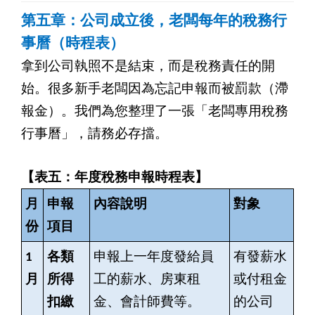
第五章：公司成立後，老闆每年的稅務行
事曆（時程表）
拿到公司執照不是結束，而是稅務責任的開
始。很多新手老闆因為忘記申報而被罰款（滯
報金）。我們為您整理了一張「老闆專用稅務
行事曆」，請務必存擋。
【表五：年度稅務申報時程表】
月
申報
內容說明
對象
份
項目
1
各類
申報上一年度發給員
有發薪水
月
所得
工的薪水、房東租
或付租金
扣繳
金、會計師費等。
的公司