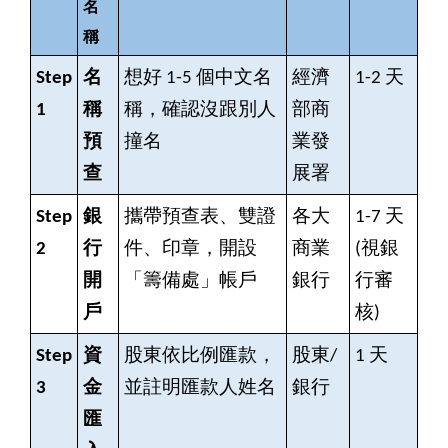
名
稱
Step
名
想好 1-5 個中文名
經濟
1-2
天
1
稱
稱，確認沒跟別人
部商
預
撞名
業發
查
展署
Step
銀
攜帶預查表、雙證
各大
1-7
天
2
行
件、印章，開設
商業
(視銀
開
「籌備處」帳戶
銀行
行審
戶
核)
Step
資
股東依比例匯款，
股東/
1
天
3
金
並註明匯款人姓名
銀行
匯