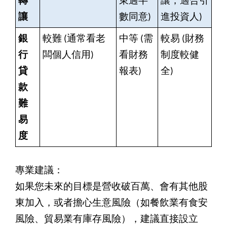
轉
東過半
讓，適合引
讓
數同意)
進投資人)
銀
較難 (通常看老
中等 (需
較易 (財務
行
闆個人信用)
看財務
制度較健
貸
報表)
全)
款
難
易
度
專業建議：
如果您未來的目標是營收破百萬、會有其他股
東加入，或者擔心生意風險（如餐飲業有食安
風險、貿易業有庫存風險），建議直接設立