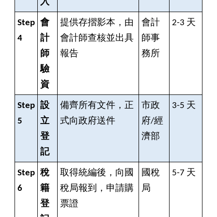
入
Step
會
提供存摺影本，由
會計
2-3
天
4
計
會計師查核並出具
師事
師
報告
務所
驗
資
Step
設
備齊所有文件，正
市政
3-5
天
5
立
式向政府送件
府/經
登
濟部
記
Step
稅
取得統編後，向國
國稅
5-7
天
6
籍
稅局報到，申請購
局
登
票證