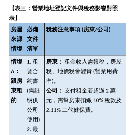
【表三：營業地址登記文件與稅務影響對照
表】
房屋
必備
稅務注意事項 (房東/公司)
來源
文件
情境
清單
情境
1.
租
房東：
租金收入需報稅，房屋
A：
賃合
稅、地價稅會變貴 (營業用費
跟房
約書
率)。
東租
(需註
公司：
支付租金若超過 2 萬
的
明供
元，需幫房東扣繳 10% 稅款及
公司
2.11% 二代健保費。
使用)
2.
最