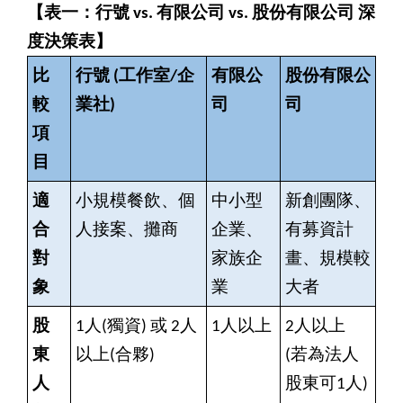
【表一：行號 vs. 有限公司 vs. 股份有限公司 深
度決策表】
比
行號 (工作室/企
有限公
股份有限公
較
業社)
司
司
項
目
適
小規模餐飲、個
中小型
新創團隊、
合
人接案、攤商
企業、
有募資計
對
家族企
畫、規模較
象
業
大者
股
1
人(獨資) 或 2人
1
人以上
2
人以上
東
以上(合夥)
(若為法人
人
股東可1人)