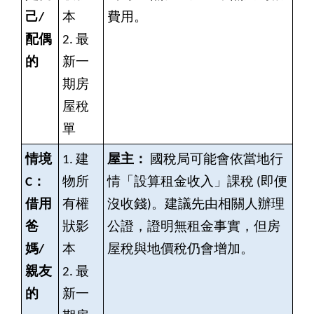
己/
本
費用。
配偶
2.
最
的
新一
期房
屋稅
單
情境
1.
建
屋主：
國稅局可能會依當地行
C：
物所
情「設算租金收入」課稅 (即便
借用
有權
沒收錢)。建議先由相關人辦理
爸
狀影
公證，證明無租金事實，但房
媽/
本
屋稅與地價稅仍會增加。
親友
2.
最
的
新一