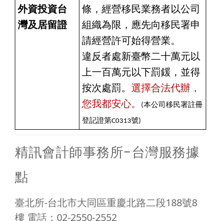
外資投資台
條，經營移民業務者以公司
灣及居留證
組織為限，應先向移民署申
請經營許可始得營業。
違反者處新臺幣二十萬元以
上一百萬元以下罰鍰，並得
按次處罰。
選擇合法代辦，
您我都安心。
(
本公司移民署註冊
登記證第C0313號)
精訊會計師事務所-台灣服務據
點
臺北所-台北市大同區重慶北路二段188號8
樓 電話：02-2550-2552