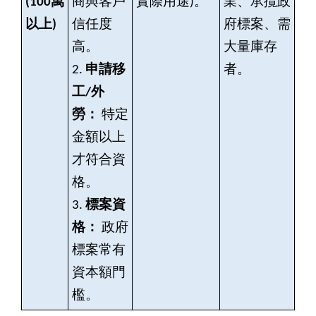
(100
萬
商與客戶
實際用途)。
業、承攬政
以上)
信任度
府標案、需
高。
大量庫存
2.
申請移
者。
工/外
勞：
特定
金額以上
才符合資
格。
3.
標案資
格：
政府
標案常有
資本額門
檻。