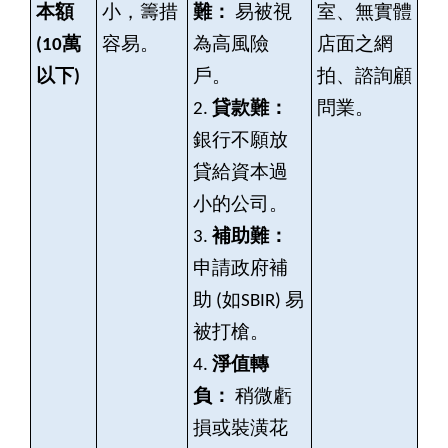
本額
小，籌措
難：
易被視
室、無實體
(10
萬
容易。
為高風險
店面之網
以下)
戶。
拍、諮詢顧
2.
貸款難：
問業。
銀行不願放
貸給資本過
小的公司。
3.
補助難：
申請政府補
助 (如SBIR) 易
被打槍。
4.
淨值轉
負：
稍微虧
損或裝潢花