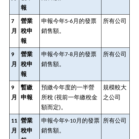
報
7
營業
申報今年5-6月的發票
所有公司
月
稅申
銷售額。
報
9
營業
申報今年7-8月的發票
所有公司
月
稅申
銷售額。
報
9
暫繳
預繳今年度的一半營
規模較大
月
申報
所稅 (視前一年繳稅金
之公司
額而定)。
11
營業
申報今年9-10月的發票
所有公司
月
稅申
銷售額。