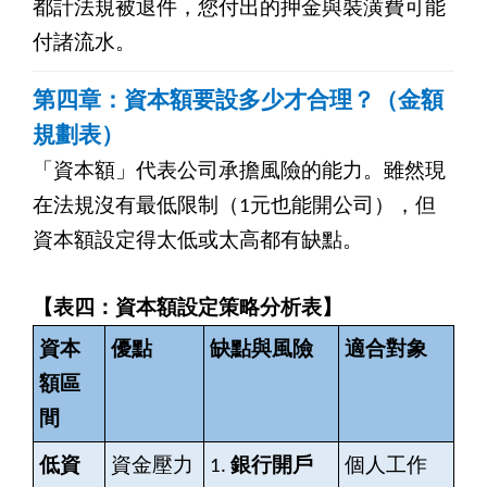
都計法規被退件，您付出的押金與裝潢費可能
付諸流水。
第四章：資本額要設多少才合理？（金額
規劃表）
「資本額」代表公司承擔風險的能力。雖然現
在法規沒有最低限制（1元也能開公司），但
資本額設定得太低或太高都有缺點。
【表四：資本額設定策略分析表】
資本
優點
缺點與風險
適合對象
額區
間
低資
資金壓力
1.
銀行開戶
個人工作