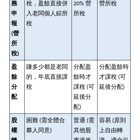
務
稅，盈餘直接併
20% 營
營所稅
申
入老闆個人綜所
所稅
報
稅
(營
所
稅)
盈
賺多少都是老闆
分配盈
分配盈餘時
餘
的，年底直接課
餘時才
才課稅 (可
分
稅
課稅 (可
延後分配)
配
延後分
配)
股
困難 (需全體合
普通 (需
容易 (原則
權
夥人同意)
其他股
上自由轉