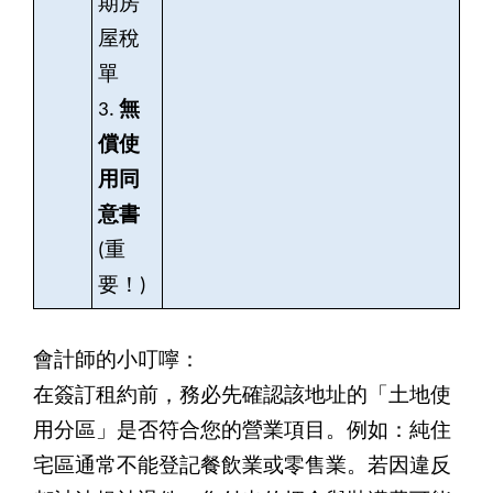
期房
屋稅
單
3.
無
償使
用同
意書
(
重
要！)
會計師的小叮嚀：
在簽訂租約前，務必先確認該地址的「土地使
用分區」是否符合您的營業項目。例如：純住
宅區通常不能登記餐飲業或零售業。若因違反