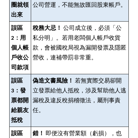
圈就領
公司營運，不能無故匯回股東帳戶。
出來
誤區
稅務大忌！
公司成立後，必須「公
2：用
私分明」。若用老闆個人帳戶收貨
個人帳
款，會被國稅局視為漏開發票及隱匿
戶收公
營收，連補帶罰非常重。
司款項
誤區
偽造文書風險！
若無實際交易卻開
3：發
立發票給他人抵稅，涉及幫助他人逃
票都開
漏稅及違反稅捐稽徵法，屬刑事責
給親友
任。
抵稅
誤區
錯！
即便沒有營業額（虧損），也