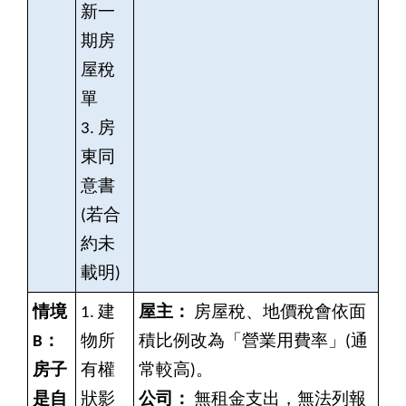
新一
期房
屋稅
單
3.
房
東同
意書
(若合
約未
載明)
情境
1.
建
屋主：
房屋稅、地價稅會依面
B：
物所
積比例改為「營業用費率」(通
房子
有權
常較高)。
是自
狀影
公司：
無租金支出，無法列報