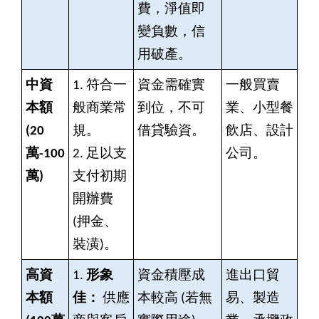
費，淨值即
變負數，信
用破產。
中資
1.
符合一
資金需確實
一般買賣
本額
般商業常
到位，不可
業、小型餐
(20
規。
借貸驗資。
飲店、設計
萬-100
2.
足以支
公司。
萬)
支付初期
開辦費
(押金、
裝潢)。
高資
1.
形象
資金積壓成
進出口貿
本額
佳：
供應
本較高 (若無
易、製造