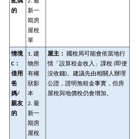
配偶
2.
最
的
新一
期房
屋稅
單
情境
1.
建
屋主：
國稅局可能會依當地行
C：
物所
情「設算租金收入」課稅 (即便
借用
有權
沒收錢)。建議先由相關人辦理
爸
狀影
公證，證明無租金事實，但房
媽/
本
屋稅與地價稅仍會增加。
親友
2.
最
的
新一
期房
屋稅