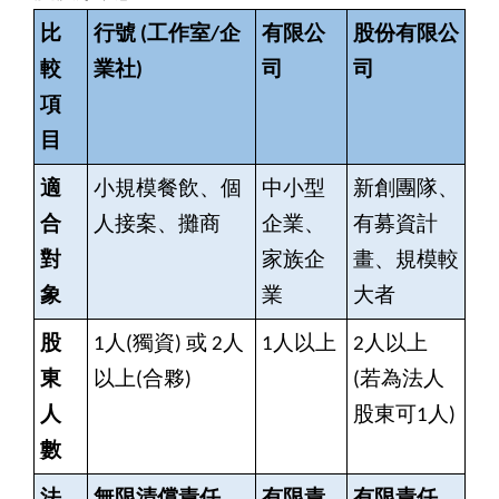
比
行號 (工作室/企
有限公
股份有限公
較
業社)
司
司
項
目
適
小規模餐飲、個
中小型
新創團隊、
合
人接案、攤商
企業、
有募資計
對
家族企
畫、規模較
象
業
大者
股
1
人(獨資) 或 2人
1
人以上
2
人以上
東
以上(合夥)
(若為法人
人
股東可1人)
數