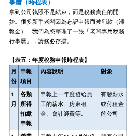
事曆（時程表）
拿到公司執照不是結束，而是稅務責任的開
始。很多新手老闆因為忘記申報而被罰款（滯
報金）。我們為您整理了一張「老闆專用稅務
行事曆」，請務必存擋。
【表五：年度稅務申報時程表】
月
申報
內容說明
對象
份
項目
1
各類
申報上一年度發給員
有發薪水
月
所得
工的薪水、房東租
或付租金
扣繳
金、會計師費等。
的公司
申報