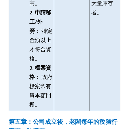
高。
大量庫存
2.
申請移
者。
工/外
勞：
特定
金額以上
才符合資
格。
3.
標案資
格：
政府
標案常有
資本額門
檻。
第五章：公司成立後，老闆每年的稅務行