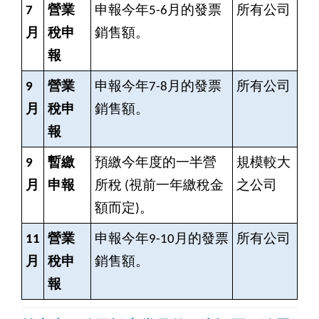
7
營業
申報今年5-6月的發票
所有公司
月
稅申
銷售額。
報
9
營業
申報今年7-8月的發票
所有公司
月
稅申
銷售額。
報
9
暫繳
預繳今年度的一半營
規模較大
月
申報
所稅 (視前一年繳稅金
之公司
額而定)。
11
營業
申報今年9-10月的發票
所有公司
月
稅申
銷售額。
報