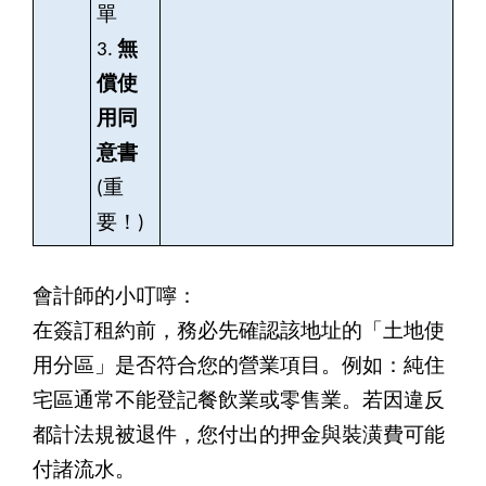
單
3.
無
償使
用同
意書
(
重
要！)
會計師的小叮嚀：
在簽訂租約前，務必先確認該地址的「土地使
用分區」是否符合您的營業項目。例如：純住
宅區通常不能登記餐飲業或零售業。若因違反
都計法規被退件，您付出的押金與裝潢費可能
付諸流水。