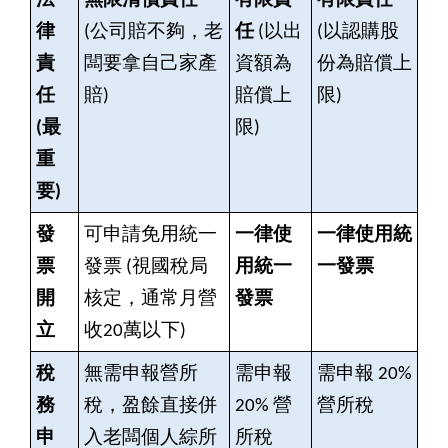
法
無限清償責任
有限責
有限責任
律
(
公司賠不夠，老
任
(
以出
(
以認購股
責
闆要拿自己家產
資額為
份為賠償上
任
賠)
賠償上
限)
(最
限)
重
要)
發
可申請免用統一
一律使
一律使用統
票
發票 (視國稅局
用統一
一發票
開
核定，通常月營
發票
立
收20萬以下)
稅
無需申報營所
需申報
需申報 20%
務
稅，盈餘直接併
20% 營
營所稅
申
入老闆個人綜所
所稅