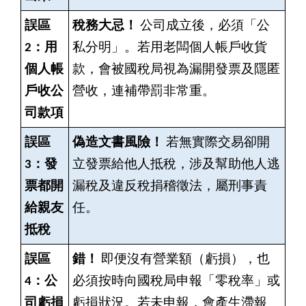
誤區
稅務大忌！
公司成立後，必須「公
2：用
私分明」。若用老闆個人帳戶收貨
個人帳
款，會被國稅局視為漏開發票及隱匿
戶收公
營收，連補帶罰非常重。
司款項
誤區
偽造文書風險！
若無實際交易卻開
3：發
立發票給他人抵稅，涉及幫助他人逃
票都開
漏稅及違反稅捐稽徵法，屬刑事責
給親友
任。
抵稅
誤區
錯！
即便沒有營業額（虧損），也
4：公
必須按時向國稅局申報「零稅率」或
司虧損
虧損狀況。若未申報，會產生滯報