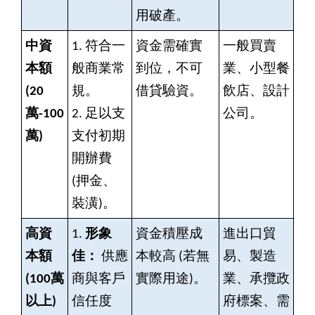
用破產。
中資
1.
符合一
資金需確實
一般買賣
本額
般商業常
到位，不可
業、小型餐
(20
規。
借貸驗資。
飲店、設計
萬-100
2.
足以支
公司。
萬)
支付初期
開辦費
(押金、
裝潢)。
高資
1.
形象
資金積壓成
進出口貿
本額
佳：
供應
本較高 (若無
易、製造
(100
萬
商與客戶
實際用途)。
業、承攬政
以上)
信任度
府標案、需