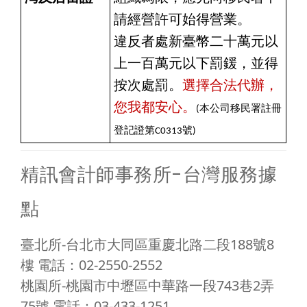
請經營許可始得營業。
違反者處新臺幣二十萬元以
上一百萬元以下罰鍰，並得
按次處罰。
選擇合法代辦，
您我都安心。
(
本公司移民署註冊
登記證第C0313號)
精訊會計師事務所-台灣服務據
點
臺北所-台北市大同區重慶北路二段188號8
樓 電話：02-2550-2552
桃園所-桃園市中壢區中華路一段743巷2弄
75號 電話：03-433-1251