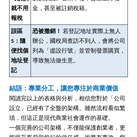
就不用
金，甚至被註銷稅籍。
報稅
誤區
恐被撤銷！
若登記地址實際上無人
5：隨
辦公，國稅局查訪不到人，會將公司
便找個
列為「虛設行號」並管制發票購買，
地址登
導致無法做生意。
記
結語：專業分工，讓您專注於商業價值
閱讀完以上的表格與分析，相信您對於「公司
設立」已經有了全盤的架構。雖然流程看似繁
瑣，但這正是現代商業社會運作的基礎。
一個完善的公司架構，不僅能保護創業者，更