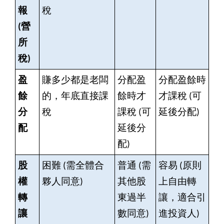
報
稅
(營
所
稅)
盈
賺多少都是老闆
分配盈
分配盈餘時
餘
的，年底直接課
餘時才
才課稅 (可
分
稅
課稅 (可
延後分配)
配
延後分
配)
股
困難 (需全體合
普通 (需
容易 (原則
權
夥人同意)
其他股
上自由轉
轉
東過半
讓，適合引
讓
數同意)
進投資人)