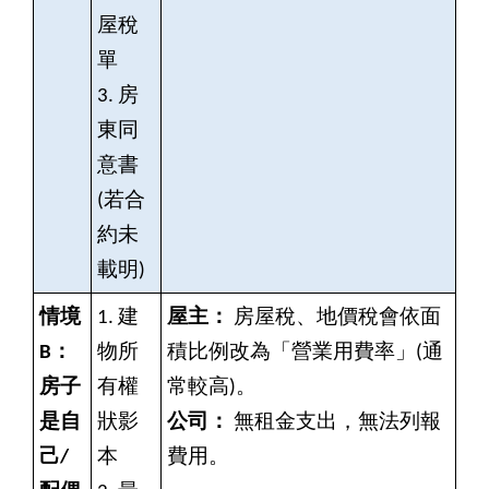
屋稅
單
3.
房
東同
意書
(若合
約未
載明)
情境
1.
建
屋主：
房屋稅、地價稅會依面
B：
物所
積比例改為「營業用費率」(通
房子
有權
常較高)。
是自
狀影
公司：
無租金支出，無法列報
己/
本
費用。