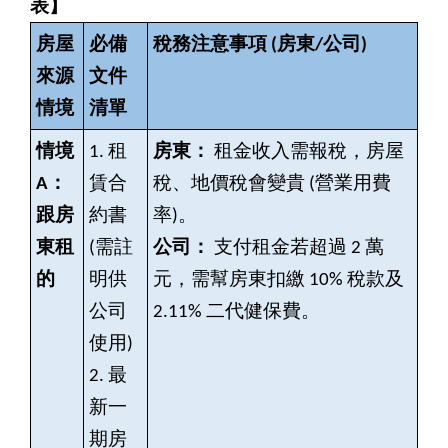
表】
房屋
必備
稅務注意事項 (房東/公司)
來源
文件
情境
清單
情境
1.
租
房東：
租金收入需報稅，房屋
A：
賃合
稅、地價稅會變貴 (營業用費
跟房
約書
率)。
東租
(需註
公司：
支付租金若超過 2 萬
的
明供
元，需幫房東扣繳 10% 稅款及
公司
2.11% 二代健保費。
使用)
2.
最
新一
期房