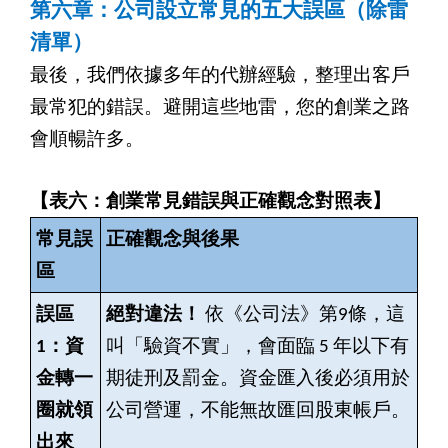
第六章：公司設立常見的五大誤區（除雷
清單）
最後，我們依據多年的代辦經驗，整理出客戶
最常犯的錯誤。避開這些地雷，您的創業之路
會順暢許多。
【表六：創業常見錯誤與正確觀念對照表】
常見誤
正確觀念與後果
區
誤區
絕對違法！
依《公司法》第9條，這
1：資
叫「驗資不實」，會面臨 5 年以下有
金轉一
期徒刑及罰金。資金匯入後必須用於
圈就領
公司營運，不能無故匯回股東帳戶。
出來