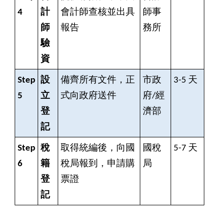
4
計
會計師查核並出具
師事
師
報告
務所
驗
資
Step
設
備齊所有文件，正
市政
3-5
天
5
立
式向政府送件
府/經
登
濟部
記
Step
稅
取得統編後，向國
國稅
5-7
天
6
籍
稅局報到，申請購
局
登
票證
記