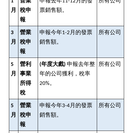
1
營業
申報去年11-12月的發
所有公司
月
稅申
票銷售額。
報
3
營業
申報今年1-2月的發票
所有公司
月
稅申
銷售額。
報
5
營利
(
年度大戲)
申報去年整
所有公司
月
事業
年的公司獲利，稅率
所得
20%。
稅
5
營業
申報今年3-4月的發票
所有公司
月
稅申
銷售額。
報