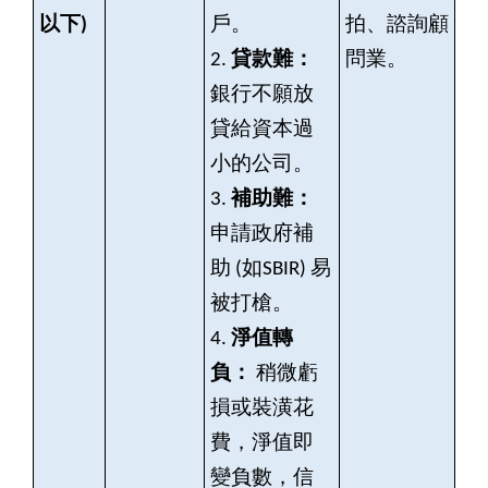
以下)
戶。
拍、諮詢顧
2.
貸款難：
問業。
銀行不願放
貸給資本過
小的公司。
3.
補助難：
申請政府補
助 (如SBIR) 易
被打槍。
4.
淨值轉
負：
稍微虧
損或裝潢花
費，淨值即
變負數，信