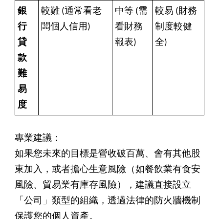
銀
較難 (通常看老
中等 (需
較易 (財務
行
闆個人信用)
看財務
制度較健
貸
報表)
全)
款
難
易
度
專業建議：
如果您未來的目標是營收破百萬、會有其他股
東加入，或者擔心生意風險（如餐飲業有食安
風險、貿易業有庫存風險），建議直接設立
「公司」類型的組織，透過法律的防火牆機制
保護您的個人資產。