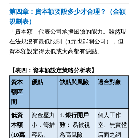
第四章：資本額要設多少才合理？（金額
規劃表）
「資本額」代表公司承擔風險的能力。雖然現
在法規沒有最低限制（1元也能開公司），但
資本額設定得太低或太高都有缺點。
【表四：資本額設定策略分析表】
資本
優點
缺點與風險
適合對象
額區
間
低資
資金壓力
1.
銀行開戶
個人工作
本額
小，籌措
難：
易被視
室、無實體
(10
萬
容易。
為高風險
店面之網