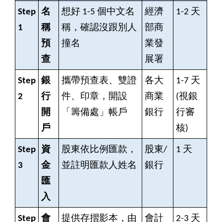
Step
名
想好 1-5 個中文名
經濟
1-2
天
1
稱
稱，確認沒跟別人
部商
預
撞名
業發
查
展署
Step
銀
攜帶預查表、雙證
各大
1-7
天
2
行
件、印章，開設
商業
(視銀
開
「籌備處」帳戶
銀行
行審
戶
核)
Step
資
股東依比例匯款，
股東/
1
天
3
金
並註明匯款人姓名
銀行
匯
入
Step
會
提供存摺影本，由
會計
2-3
天