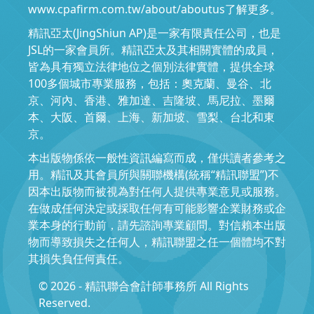
www.cpafirm.com.tw/about/aboutus了解更多。
精訊亞太(JingShiun AP)是一家有限責任公司，也是
JSL的一家會員所。精訊亞太及其相關實體的成員，
皆為具有獨立法律地位之個別法律實體，提供全球
100多個城市專業服務，包括：奧克蘭、曼谷、北
京、河內、香港、雅加達、吉隆坡、馬尼拉、墨爾
本、大阪、首爾、上海、新加坡、雪梨、台北和東
京。
本出版物係依一般性資訊編寫而成，僅供讀者參考之
用。精訊及其會員所與關聯機構(統稱“精訊聯盟”)不
因本出版物而被視為對任何人提供專業意見或服務。
在做成任何決定或採取任何有可能影響企業財務或企
業本身的行動前，請先諮詢專業顧問。對信賴本出版
物而導致損失之任何人，精訊聯盟之任一個體均不對
其損失負任何責任。
© 2026 - 精訊聯合會計師事務所 All Rights
Reserved.