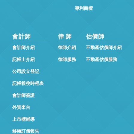
專利商標
會計師
律 師
估價師
會計師介紹
律師介紹
不動產估價師介紹
記帳士介紹
律師服務
不動產估價服務
公司設立登記
記帳報稅時程表
會計師簽證
外資來台
上市櫃輔導
移轉訂價報告