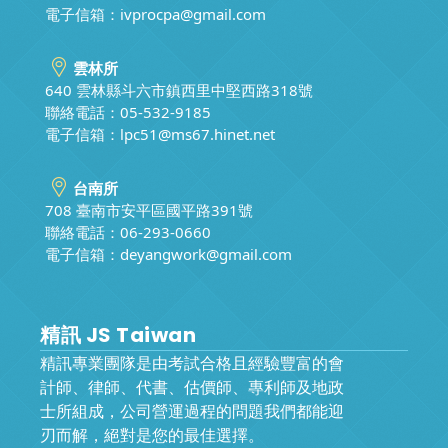
電子信箱：
ivprocpa@gmail.com
雲林所
640 雲林縣斗六市鎮西里中堅西路318號
聯絡電話：05-532-9185
電子信箱：
lpc51@ms67.hinet.net
台南所
708 臺南市安平區國平路391號
聯絡電話：06-293-0660
電子信箱：
deyangwork@gmail.com
精訊 JS Taiwan
精訊專業團隊是由考試合格且經驗豐富的會
計師、律師、代書、估價師、專利師及地政
士所組成，公司營運過程的問題我們都能迎
刃而解，絕對是您的最佳選擇。