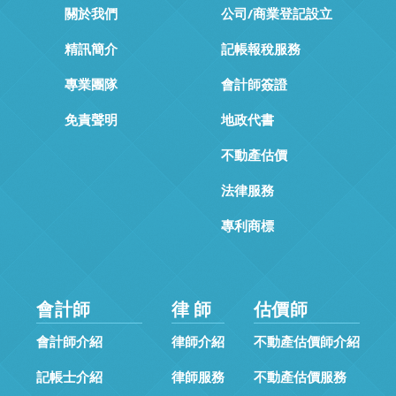
關於我們
公司/商業登記設立
精訊簡介
記帳報稅服務
專業團隊
會計師簽證
免責聲明
地政代書
不動產估價
法律服務
專利商標
會計師
律 師
估價師
會計師介紹
律師介紹
不動產估價師介紹
記帳士介紹
律師服務
不動產估價服務