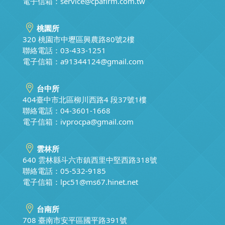
電子信箱：
service@cpafirm.com.tw
桃園所
320 桃園市中壢區興農路80號2樓
聯絡電話：03-433-1251
電子信箱：
a91344124@gmail.com
台中所
404臺中市北區柳川西路4 段37號1樓
聯絡電話：04-3601-1668
電子信箱：
ivprocpa@gmail.com
雲林所
640 雲林縣斗六市鎮西里中堅西路318號
聯絡電話：05-532-9185
電子信箱：
lpc51@ms67.hinet.net
台南所
708 臺南市安平區國平路391號