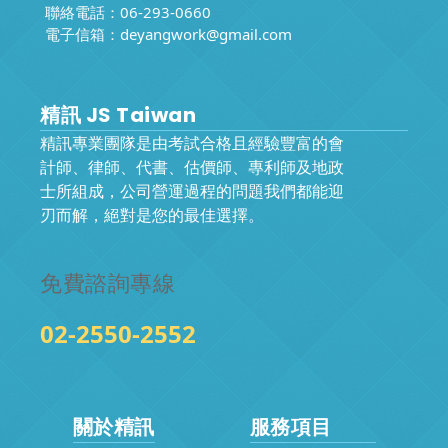
聯絡電話：06-293-0660
電子信箱：
deyangwork@gmail.com
精訊 JS Taiwan
精訊專業團隊是由考試合格且經驗豐富的會
計師、律師、代書、估價師、專利師及地政
士所組成，公司營運過程的問題我們都能迎
刃而解，絕對是您的最佳選擇。
免費諮詢專線
02-2550-2552
關於精訊
服務項目