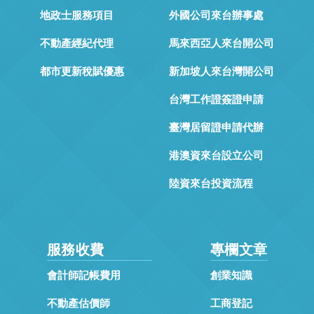
地政士服務項目
外國公司來台辦事處
不動產經紀代理
馬來西亞人來台開公司
都市更新稅賦優惠
新加坡人來台灣開公司
台灣工作證簽證申請
臺灣居留證申請代辦
港澳資來台設立公司
陸資來台投資流程
服務收費
專欄文章
會計師記帳費用
創業知識
不動產估價師
工商登記