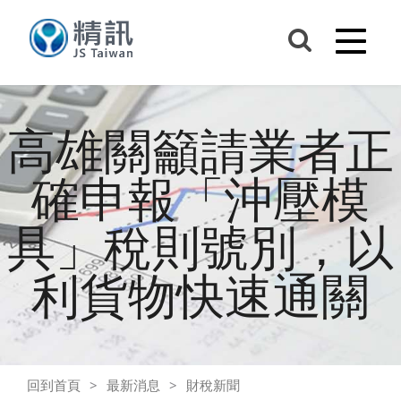
高雄關籲請業者正
確申報「沖壓模
具」稅則號別，以
利貨物快速通關
回到首頁
最新消息
財稅新聞