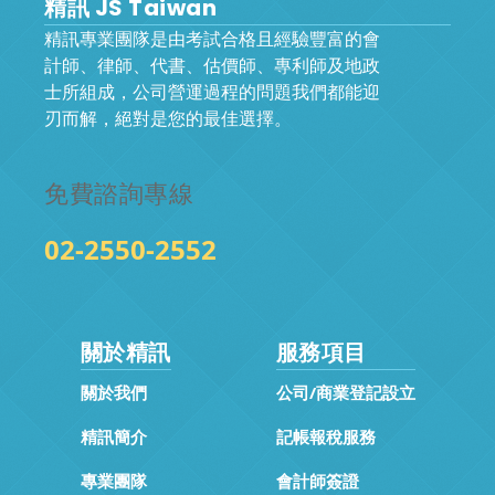
精訊 JS Taiwan
精訊專業團隊是由考試合格且經驗豐富的會
計師、律師、代書、估價師、專利師及地政
士所組成，公司營運過程的問題我們都能迎
刃而解，絕對是您的最佳選擇。
免費諮詢專線
02-2550-2552
關於精訊
服務項目
關於我們
公司/商業登記設立
精訊簡介
記帳報稅服務
專業團隊
會計師簽證