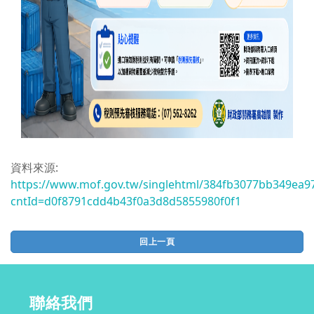
資料來源:
https://www.mof.gov.tw/singlehtml/384fb3077bb349ea9
cntId=d0f8791cdd4b43f0a3d8d5855980f0f1
回上一頁
聯絡我們