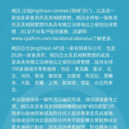
精訊 泛指JingShiun Limited (簡稱"JSL")，以及其一
家或多家會員所及其相關實體。精訊全球每一個會員
所及其相關實體均為具有獨立法律地位之個別法律實
體，JSL並不向客戶提供服務。請參閱
www.cpafirm.com.tw/about/aboutus了解更多。
精訊亞太(JingShiun AP)是一家有限責任公司，也是
JSL的一家會員所。精訊亞太及其相關實體的成員，
皆為具有獨立法律地位之個別法律實體，提供全球
100多個城市專業服務，包括：奧克蘭、曼谷、北
京、河內、香港、雅加達、吉隆坡、馬尼拉、墨爾
本、大阪、首爾、上海、新加坡、雪梨、台北和東
京。
本出版物係依一般性資訊編寫而成，僅供讀者參考之
用。精訊及其會員所與關聯機構(統稱“精訊聯盟”)不
因本出版物而被視為對任何人提供專業意見或服務。
在做成任何決定或採取任何有可能影響企業財務或企
業本身的行動前，請先諮詢專業顧問。對信賴本出版