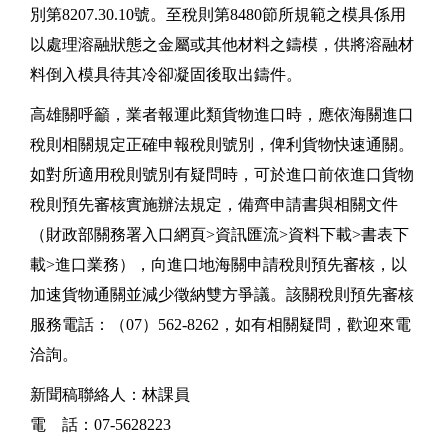
別第8207.30.10號。至稅則第8480節所規範之模具係用
以處理溶融狀態之金屬或其他材料之鑄模，供將溶融材
料倒入模具待其冷卻凝固後取出鑄件。
高雄關呼籲，業者報運此類貨物進口時，應依海關進口
稅則相關規定正確申報稅則號別，俾利貨物快速通關。
如對所適用稅則號別有疑問時，可於進口前依進口貨物
稅則預先審核實施辦法規定，備齊申請書與相關文件
（財政部關務署入口網頁>資訊匯流>資料下載>書表下
載>進口業務），向進口地海關申請稅則預先審核，以
加速貨物通關並減少徵納雙方爭議。該關稅則預先審核
服務電話：（07）562-8262，如有相關疑問，歡迎來電
洽詢。
新聞稿聯絡人：林課員
電 話：07-5628223