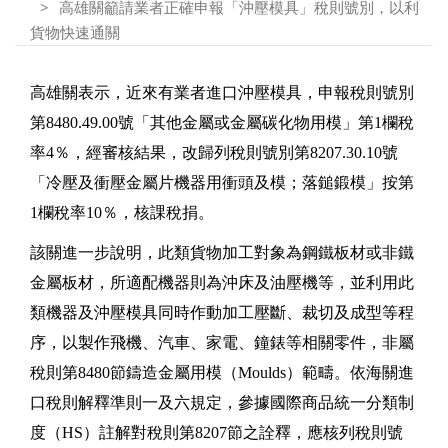
高雄關籲請業者正確申報「沖壓模具」稅則號別，以利
貨物快速通關
高雄關表示，近來有業者進口沖壓模具，申報稅則號別
第8480.49.00號「其他金屬或金屬碳化物用模」第1欄稅
率4％，經審核結果，改歸列稅則號別第8207.30.10號
「冷壓及衝壓金屬片機器用衝頭及模；落鎚鍛模」按第
1欄稅率10％，核課稅捐。
該關進一步說明，此類貨物加工對象為鋼鐵板材或非鐵
金屬板材，所適配機器則為沖床及油壓機等，並利用此
類機器及沖壓模具同時作動加工壓斷、裁切及成型等程
序，以製作飛機、汽車、家電、鐘錶等相關零件，非屬
稅則第8480節鑄造金屬用模（Moulds）範疇。依海關進
口稅則解釋準則一及六規定，參據國際商品統一分類制
度（HS）註解對稅則第8207節之詮釋，應核列稅則號