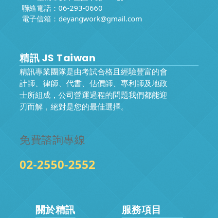
聯絡電話：06-293-0660
電子信箱：
deyangwork@gmail.com
精訊 JS Taiwan
精訊專業團隊是由考試合格且經驗豐富的會
計師、律師、代書、估價師、專利師及地政
士所組成，公司營運過程的問題我們都能迎
刃而解，絕對是您的最佳選擇。
免費諮詢專線
02-2550-2552
關於精訊
服務項目