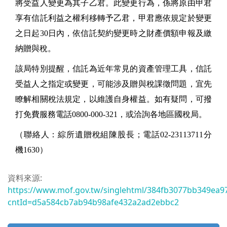
將受益人變更為其子乙君。此變更行為，係將原由甲君
享有信託利益之權利移轉予乙君，甲君應依規定於變更
之日起30日內，依信託契約變更時之財產價額申報及繳
納贈與稅。
該局特別提醒，信託為近年常見的資產管理工具，信託
受益人之指定或變更，可能涉及贈與稅課徵問題，宜先
瞭解相關稅法規定，以維護自身權益。如有疑問，可撥
打免費服務電話0800-000-321，或洽詢各地區國稅局。
（聯絡人：綜所遺贈稅組陳股長；電話02-23113711分
機1630）
資料來源:
https://www.mof.gov.tw/singlehtml/384fb3077bb349ea9
cntId=d5a584cb7ab94b98afe432a2ad2ebbc2