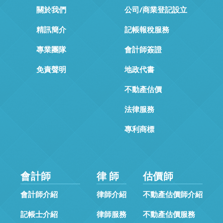
關於我們
公司/商業登記設立
精訊簡介
記帳報稅服務
專業團隊
會計師簽證
免責聲明
地政代書
不動產估價
法律服務
專利商標
會計師
律 師
估價師
會計師介紹
律師介紹
不動產估價師介紹
記帳士介紹
律師服務
不動產估價服務