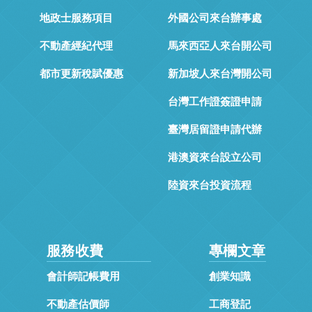
地政士服務項目
外國公司來台辦事處
不動產經紀代理
馬來西亞人來台開公司
都市更新稅賦優惠
新加坡人來台灣開公司
台灣工作證簽證申請
臺灣居留證申請代辦
港澳資來台設立公司
陸資來台投資流程
服務收費
專欄文章
會計師記帳費用
創業知識
不動產估價師
工商登記