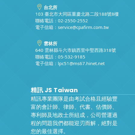
台北所
103 臺北市大同區重慶北路二段188號8樓
聯絡電話：02-2550-2552
電子信箱：
service@cpafirm.com.tw
雲林所
640 雲林縣斗六市鎮西里中堅西路318號
聯絡電話：05-532-9185
電子信箱：
lpc51@ms67.hinet.net
精訊 JS Taiwan
精訊專業團隊是由考試合格且經驗豐
富的會計師、律師、代書、估價師、
專利師及地政士所組成，公司營運過
程的問題我們都能迎刃而解，絕對是
您的最佳選擇。