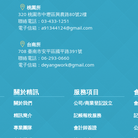
桃園所
320 桃園市中壢區興農路80號2樓
聯絡電話：03-433-1251
電子信箱：
a91344124@gmail.com
台南所
708 臺南市安平區國平路391號
聯絡電話：06-293-0660
電子信箱：
deyangwork@gmail.com
關於精訊
服務項目
關於我們
公司/商業登記設立
精訊簡介
記帳報稅服務
專業團隊
會計師簽證