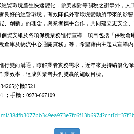
球經貿環境產生快速變化，除美國對等關稅之衝擊外，人
者良好的經營環境，有效降低外部環境變動所帶來的影響
能、創新」的理念，與業者攜手合作，共同建立更安全、
針對個資安維及各項保稅業務進行宣導，項目包括「保稅倉
保稅倉庫及物流中心通關實務」等，希望藉由主題式宣導內
進行雙向溝通，瞭解業者實務需求，近年來更持續優化保
作業效率，達成與業者共創雙贏的施政目標。
265分機3521
；手機：0978-667109
html/384fb3077bb349ea973e7fc6f13b6974?cntId=37f