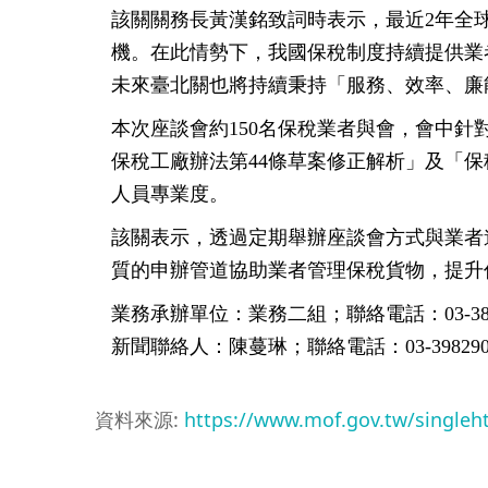
該關關務長黃漢銘致詞時表示，最近2年全
機。在此情勢下，我國保稅制度持續提供業
未來臺北關也將持續秉持「服務、效率、廉
本次座談會約150名保稅業者與會，會中
保稅工廠辦法第44條草案修正解析」及「
人員專業度。
該關表示，透過定期舉辦座談會方式與業者
質的申辦管道協助業者管理保稅貨物，提升
業務承辦單位：業務二組；聯絡電話：03-3834
新聞聯絡人：陳蔓琳；聯絡電話：03-3982901 
資料來源:
https://www.mof.gov.tw/single