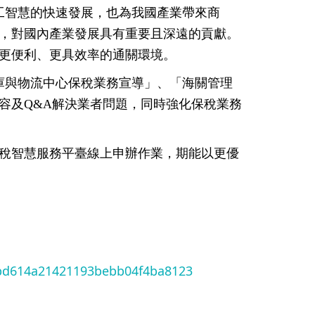
工智慧的快速發展，也為我國產業帶來商
，對國內產業發展具有重要且深遠的貢獻。
更便利、更具效率的通關環境。
庫與物流中心保稅業務宣導」、「海關管理
容及Q&A解決業者問題，同時強化保稅業務
稅智慧服務平臺線上申辦作業，期能以更優
3bd614a21421193bebb04f4ba8123