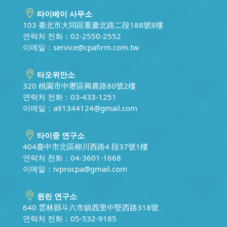
타이베이 사무소
103 臺北市大同區重慶北路二段188號8樓
연락처 전화：02-2550-2552
이메일：
service@cpafirm.com.tw
타오위안소
320 桃園市中壢區興農路80號2樓
연락처 전화：03-433-1251
이메일：
a91344124@gmail.com
타이중 연구소
404臺中市北區柳川西路4 段37號1樓
연락처 전화：04-3601-1668
이메일：
ivprocpa@gmail.com
윈린 연구소
640 雲林縣斗六市鎮西里中堅西路318號
연락처 전화：05-532-9185