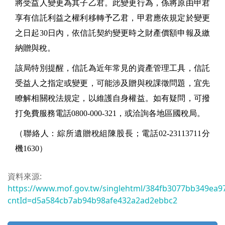
將受益人變更為其子乙君。此變更行為，係將原由甲君
享有信託利益之權利移轉予乙君，甲君應依規定於變更
之日起30日內，依信託契約變更時之財產價額申報及繳
納贈與稅。
該局特別提醒，信託為近年常見的資產管理工具，信託
受益人之指定或變更，可能涉及贈與稅課徵問題，宜先
瞭解相關稅法規定，以維護自身權益。如有疑問，可撥
打免費服務電話0800-000-321，或洽詢各地區國稅局。
（聯絡人：綜所遺贈稅組陳股長；電話02-23113711分
機1630）
資料來源:
https://www.mof.gov.tw/singlehtml/384fb3077bb349ea9
cntId=d5a584cb7ab94b98afe432a2ad2ebbc2