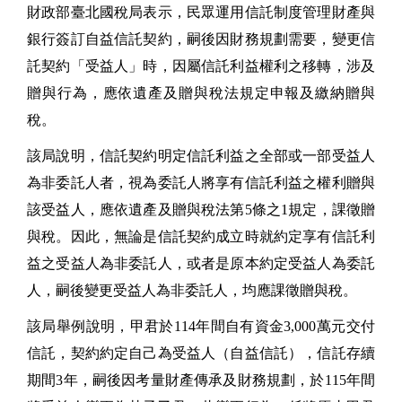
財政部臺北國稅局表示，民眾運用信託制度管理財產與
銀行簽訂自益信託契約，嗣後因財務規劃需要，變更信
託契約「受益人」時，因屬信託利益權利之移轉，涉及
贈與行為，應依遺產及贈與稅法規定申報及繳納贈與
稅。
該局說明，信託契約明定信託利益之全部或一部受益人
為非委託人者，視為委託人將享有信託利益之權利贈與
該受益人，應依遺產及贈與稅法第5條之1規定，課徵贈
與稅。因此，無論是信託契約成立時就約定享有信託利
益之受益人為非委託人，或者是原本約定受益人為委託
人，嗣後變更受益人為非委託人，均應課徵贈與稅。
該局舉例說明，甲君於114年間自有資金3,000萬元交付
信託，契約約定自己為受益人（自益信託），信託存續
期間3年，嗣後因考量財產傳承及財務規劃，於115年間