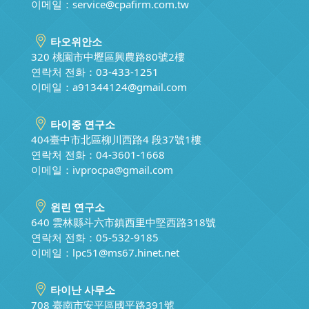
이메일：
service@cpafirm.com.tw
타오위안소
320 桃園市中壢區興農路80號2樓
연락처 전화：03-433-1251
이메일：
a91344124@gmail.com
타이중 연구소
404臺中市北區柳川西路4 段37號1樓
연락처 전화：04-3601-1668
이메일：
ivprocpa@gmail.com
윈린 연구소
640 雲林縣斗六市鎮西里中堅西路318號
연락처 전화：05-532-9185
이메일：
lpc51@ms67.hinet.net
타이난 사무소
708 臺南市安平區國平路391號