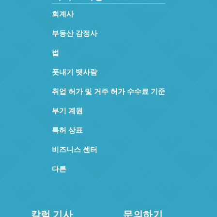
회계사
부동산 감정사
법
풋내기 뱃사람
취업 허가 및 거주 허가 수수료 기준
부기 계원
특허 상표
비즈니스 센터
다른
칼럼 기사
문의하기