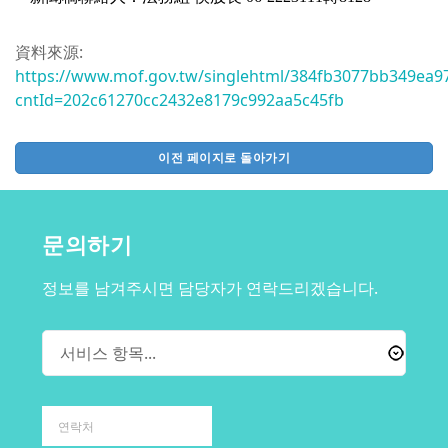
資料來源:
https://www.mof.gov.tw/singlehtml/384fb3077bb349ea9
cntId=202c61270cc2432e8179c992aa5c45fb
이전 페이지로 돌아가기
문의하기
정보를 남겨주시면 담당자가 연락드리겠습니다.