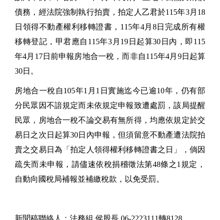
債務，經法院強制執行拍賣，拍定人乙君於115年3月18
日領得不動產權利移轉證書，115年4月8日完成所有權
移轉登記，甲君應自115年3月19日起算30日內，即115
年4月17日前申報房地合一稅，而非自115年4月9日起算
30日。
房地合一稅自105年1月1日實施迄今已逾10年，仍有部
分民眾因不諳規定而未依規定申報致遭處罰，該局提醒
民眾，房地合一稅不論交易有無所得，均應依規定於交
易日之次日起算30日內申報，但須留意不動產遭法院拍
賣之交易日為「拍定人領得權利移轉證書之日」，倘因
疏失而未申報，請儘速依稅捐稽徵法第48條之1規定，
自動向國稅局補報並補繳稅款，以免受罰。
新聞稿聯絡人：法務組 侯股長 06-2223111轉8128