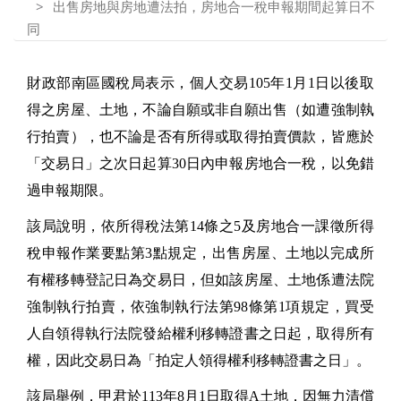
出售房地與房地遭法拍，房地合一稅申報期間起算日不
同
財政部南區國稅局表示，個人交易105年1月1日以後取
得之房屋、土地，不論自願或非自願出售（如遭強制執
行拍賣），也不論是否有所得或取得拍賣價款，皆應於
「交易日」之次日起算30日內申報房地合一稅，以免錯
過申報期限。
該局說明，依所得稅法第14條之5及房地合一課徵所得
稅申報作業要點第3點規定，出售房屋、土地以完成所
有權移轉登記日為交易日，但如該房屋、土地係遭法院
強制執行拍賣，依強制執行法第98條第1項規定，買受
人自領得執行法院發給權利移轉證書之日起，取得所有
權，因此交易日為「拍定人領得權利移轉證書之日」。
該局舉例，甲君於113年8月1日取得A土地，因無力清償