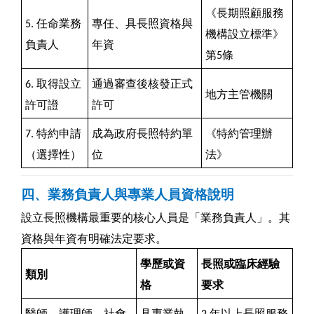
《長期照顧服務
5.
任命業務
專任、具長照資格與
機構設立標準》
負責人
年資
第5條
6.
取得設立
通過審查後核發正式
地方主管機關
許可證
許可
7.
特約申請
成為政府長照特約單
《特約管理辦
（選擇性）
位
法》
四、業務負責人與專業人員資格說明
設立長照機構最重要的核心人員是「業務負責人」。其
資格與年資有明確法定要求。
學歷或資
長照或臨床經驗
類別
格
要求