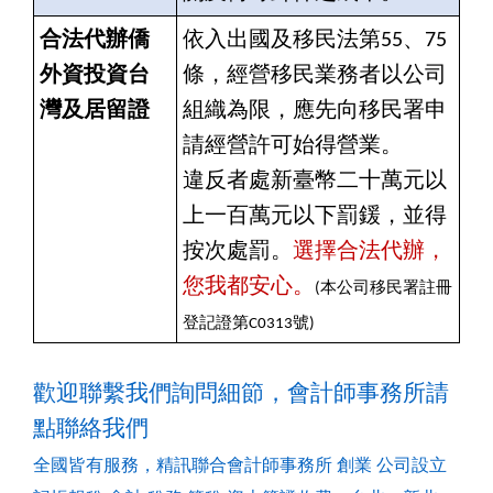
合法代辦僑
依入出國及移民法第55、75
外資投資台
條，經營移民業務者以公司
灣及居留證
組織為限，應先向移民署申
請經營許可始得營業。
違反者處新臺幣二十萬元以
上一百萬元以下罰鍰，並得
按次處罰。
選擇合法代辦，
您我都安心。
(
本公司移民署註冊
登記證第C0313號)
歡迎聯繫我們詢問細節，會計師事務所請
點
聯絡我們
全國皆有服務，精訊聯合會計師事務所 創業 公司設立