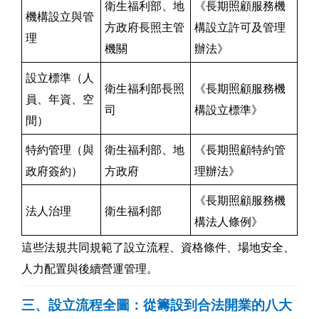
衛生福利部、地
《長期照顧服務機
機構設立與管
方政府長照主管
構設立許可及管理
理
機關
辦法》
設立標準（人
衛生福利部長照
《長期照顧服務機
員、年資、空
司
構設立標準》
間）
特約管理（與
衛生福利部、地
《長期照顧特約管
政府簽約）
方政府
理辦法》
《長期照顧服務機
法人治理
衛生福利部
構法人條例》
這些法規共同規範了設立流程、資格條件、場地安全、
人力配置與後續營運管理。
三、設立流程全圖：從籌設到合法開業的八大