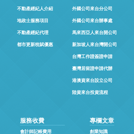
不動產經紀人介紹
外國公司來台分公司
地政士服務項目
外國公司來台辦事處
不動產經紀代理
馬來西亞人來台開公司
都市更新稅賦優惠
新加坡人來台灣開公司
台灣工作證簽證申請
臺灣居留證申請代辦
港澳資來台設立公司
陸資來台投資流程
服務收費
專欄文章
會計師記帳費用
創業知識