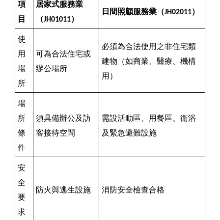
項
居家式服務業
日間照顧服務業（JH02011）
目
（JH01011）
使
必須為合法使用之非住宅類
用
可為合法住宅或
建物（如商業、醫療、機構
場
辦公場所
用）
所
場
所
須具備辦公及訪
需設活動區、用餐區、衛浴
條
客接待空間
及緊急避難設施
件
安
全
防火與逃生設施
消防安全檢查合格
要
求