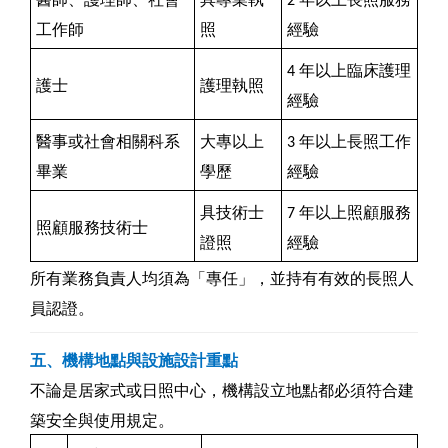
醫師、護理師、社會
具專業執
2
年以上長照服務
工作師
照
經驗
4
年以上臨床護理
護士
護理執照
經驗
醫事或社會相關科系
大專以上
3
年以上長照工作
畢業
學歷
經驗
具技術士
7
年以上照顧服務
照顧服務技術士
證照
經驗
所有業務負責人均須為「專任」，並持有有效的長照人
員認證。
五、機構地點與設施設計重點
不論是居家式或日照中心，機構設立地點都必須符合建
築安全與使用規定。