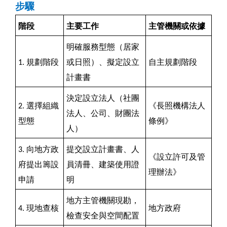
步驟
階段
主要工作
主管機關或依據
明確服務型態（居家
1.
規劃階段
或日照）、擬定設立
自主規劃階段
計畫書
決定設立法人（社團
2.
選擇組織
《長照機構法人
法人、公司、財團法
型態
條例》
人）
3.
向地方政
提交設立計畫書、人
《設立許可及管
府提出籌設
員清冊、建築使用證
理辦法》
申請
明
地方主管機關現勘，
4.
現地查核
地方政府
檢查安全與空間配置