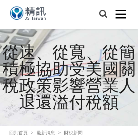
從速、從寬、從簡
積極協助受美國關
稅政策影響營業人
退還溢付稅額
回到首頁
最新消息
財稅新聞