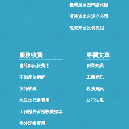
臺灣居留證申請代辦
港澳資來台設立公司
陸資來台投資流程
服務收費
專欄文章
會計師記帳費用
創業知識
不動產估價師
工商登記
律師收費
稅務資訊
地政士代書費用
公司法規
工作證居留證收費標準
委外記帳費用